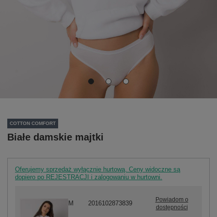
COTTON COMFORT
Białe damskie majtki
Oferujemy sprzedaż wyłącznie hurtową. Ceny widoczne są
dopiero po REJESTRACJI i zalogowaniu w hurtowni.
Powiadom o
M
2016102873839
dostępności