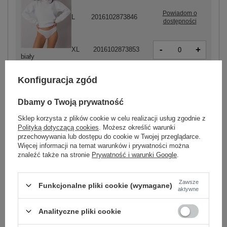
Powiadom o
L
2016102873846
dostępności
-
+
XL
2016102873853
biały
Konfiguracja zgód
Dbamy o Twoją prywatność
Sklep korzysta z plików cookie w celu realizacji usług zgodnie z
-
+
XL
2016102873822
Polityką dotyczącą cookies
. Możesz określić warunki
przechowywania lub dostępu do cookie w Twojej przeglądarce.
Więcej informacji na temat warunków i prywatności można
znaleźć także na stronie
Prywatność i warunki Google
.
beżowy
Zawsze
Funkcjonalne pliki cookie (wymagane)
aktywne
ZALOGUJ SIĘ I ZOBACZ CENĘ
Analityczne pliki cookie
Masz pytanie? Chętnie pomożemy.