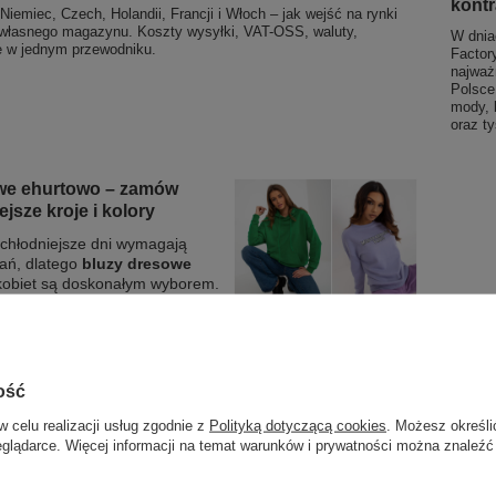
kont
Niemiec, Czech, Holandii, Francji i Włoch – jak wejść na rynki
 własnego magazynu. Koszty wysyłki, VAT-OSS, waluty,
W dnia
że w jednym przewodniku.
Factor
najważ
Polsce
mody, 
oraz t
we ehurtowo – zamów
jsze kroje i kolory
 chłodniejsze dni wymagają
ań, dlatego
bluzy dresowe
kobiet są doskonałym wyborem.
owego otulania sylwetki,
również stylowo. Jeśli chcesz
tyment swojego sklepu o najmodniejsze modele bluz,
ą dostępne.
ość
w celu realizacji usług zgodnie z
Polityką dotyczącą cookies
. Możesz określi
eglądarce. Więcej informacji na temat warunków i prywatności można znaleźć