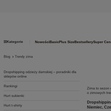
Kategorie
Nowości
Basic
Plus Size
Bestsellery
Super Cen
Blog
Trendy zima
Dropshipping odzieży damskiej – poradniki dla
sklepów online
Rankingi
Zima to sezon 
o zimowych tre
Hurt sukienki
Dropshipping
Hurt t-shirty
Niemiec, Cze