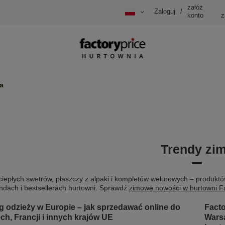
załóż
Zaloguj
/
konto
z
a
Trendy zi
ciepłych swetrów, płaszczy z alpaki i kompletów welurowych – produktów
ndach i bestsellerach hurtowni. Sprawdź
zimowe nowości w hurtowni Fa
 odzieży w Europie – jak sprzedawać online do
Facto
ch, Francji i innych krajów UE
Wars