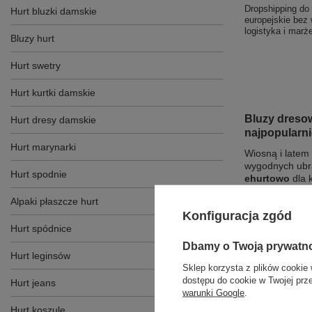
Dropshipping do 
Hurt bluzki damskie
europejskie bez
logistyka i mar
Bluzy hurt
Hurt swetry
Hurt kurtki damskie
Bluzy dreso
Hurt dresy damskie
najpopularnie
Hurt marynarki
Wiosną i latem
wygodnych ubr
Hurt spodnie
ehurtowo
dla 
Oprócz komfort
Alpaki płaszcze hurt
prezentują się 
Konfiguracja zgód
uzupełnić asor
Hurt spódnice
zobacz, jakie s
Dbamy o Twoją prywatn
Hurt leginsów
Sklep korzysta z plików cookie 
dostępu do cookie w Twojej prz
Hurt jeans
warunki Google
.
Hurt koszule