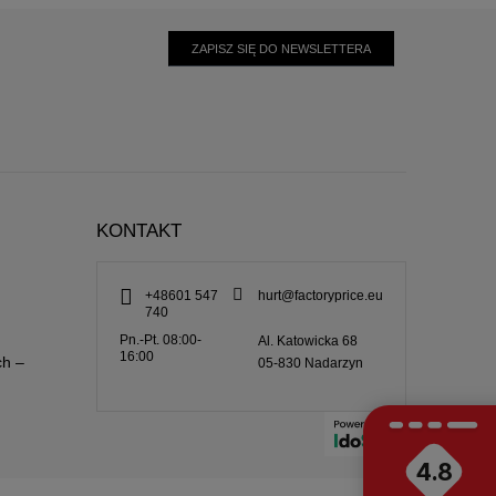
ZAPISZ SIĘ DO NEWSLETTERA
KONTAKT
+48601 547
hurt@factoryprice.eu
740
Pn.-Pt. 08:00-
Al. Katowicka 68
16:00
ch –
05-830
Nadarzyn
4.8