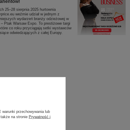
rahentów!
ch 25–28 sierpnia 2025 hurtownia
yprice.eu weźmie udział w jednym z
niejszych wydarzeń branży odzieżowej w
 – Ptak Warsaw Expo. To prestiżowe targi
które co roku przyciągają setki wystawców
ysiące odwiedzających z całej Europy.
ć warunki przechowywania lub
 także na stronie
Prywatność i