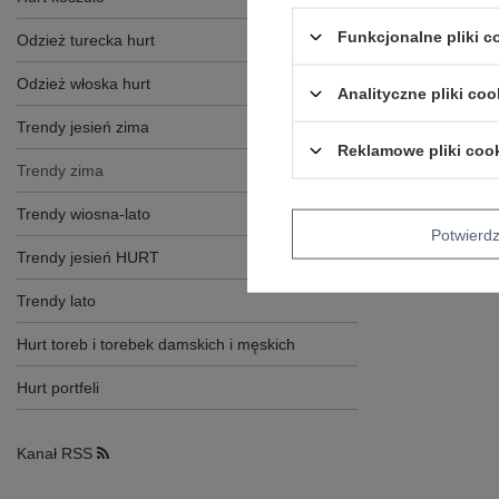
Funkcjonalne pliki 
Odzież turecka hurt
Odzież włoska hurt
Analityczne pliki coo
Trendy jesień zima
Reklamowe pliki coo
Trendy zima
Trendy wiosna-lato
Potwier
Trendy jesień HURT
Trendy lato
Hurt toreb i torebek damskich i męskich
Hurt portfeli
Kanał RSS