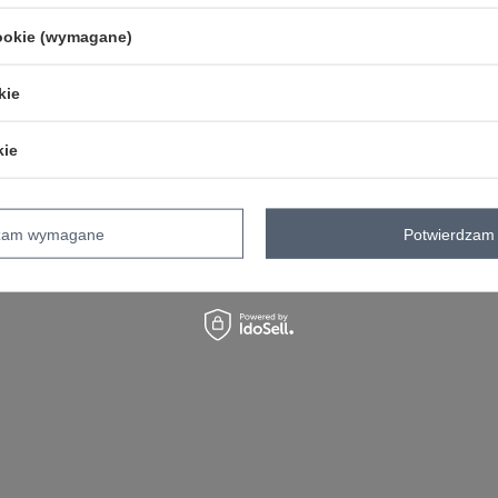
cookie (wymagane)
kie
kie
dzam wymagane
Potwierdzam 