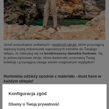
Jeżeli poszukujesz unikalnych i
modnych ubrań
, które przyciągną
większą liczbę miłośniczek najnowszych trendów do Twojego
sklepu, to zdecyduj się na
kombinezony damskie hurtowo
. Są
to jednoczęściowe stroje, które doskonale urozmaicą Twoją
kolekcję i przyciągną uwagę swoim oryginalnym wyglądem!
Hurtownia odzieży spodnie z materiału - must have w
każdym sklepie!
Konfiguracja zgód
Dbamy o Twoją prywatność