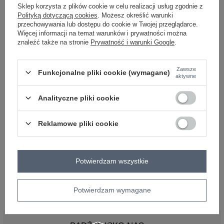
Sklep korzysta z plików cookie w celu realizacji usług zgodnie z
Polityką dotyczącą cookies
. Możesz określić warunki
przechowywania lub dostępu do cookie w Twojej przeglądarce.
Więcej informacji na temat warunków i prywatności można
znaleźć także na stronie
Prywatność i warunki Google
.
Zawsze
Funkcjonalne pliki cookie (wymagane)
aktywne
Analityczne pliki cookie
Kiedy nadejdą cieplejsze dni, wiele kobiet uwielbia sięgnąć po
Reklamowe pliki cookie
przewiewne spodnie z materiału, które stanowią doskonałą
alternatywę dla dżinsów. Tego rodzaju spodnie oferują większą
swobodę ruchów i ciekawą odmianę, zapewniając jednocześnie
stylowy wygląd. Nasza
hurtownia odzieży
w kategorii
spodnie z
Potwierdzam wszystkie
materiału
oferuje najmodniejsze materiałowe spodnie damskie,
które można znaleźć w hurtowniach w bieżącym sezonie!
Potwierdzam wymagane