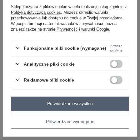
Sklep korzysta z plików cookie w celu realizacji usług zgodnie z
Polityką dotyczącą cookies
. Możesz określić warunki
przechowywania lub dostępu do cookie w Twojej przeglądarce.
Więcej informacji na temat warunków i prywatności można
znaleźć także na stronie
Prywatność i warunki Google
.
Zawsze
Funkcjonalne pliki cookie (wymagane)
aktywne
Analityczne pliki cookie
Reklamowe pliki cookie
W końcu nadszedł wyczekiwany sezon wiosna/lato 2023, co
oznacza, że czas na jeans! Sklepom zalecamy wprowadzenie
najmodniejszych ubrań z dżinsu, które uwielbiają wszystkie
kobiety. Zobacz, proponuje
hurtownia odzieży
w
Potwierdzam wszystkie
kategorii
kolekcja jeans
w hurtowni Factoryprice.eu i uzupełnij
swoją ofertę prawdziwymi hitami!
Potwierdzam wymagane