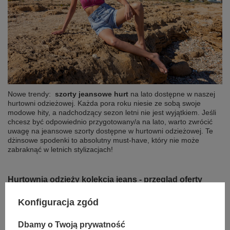
Nowe trendy:
szorty jeansowe hurt
na lato dostępne w naszej
hurtowni odzieżowej. Każda pora roku niesie ze sobą swoje
modowe hity, a nadchodzący sezon letni nie jest wyjątkiem. Jeśli
chcesz być odpowiednio przygotowany/a na lato, warto zwrócić
uwagę na jeansowe szorty dostępne w hurtowni odzieżowej. Te
dżinsowe spodenki to absolutny must-have, który nie może
zabraknąć w letnich stylizacjach!
Hurtownia odzieży kolekcja jeans - przegląd oferty
Factoryprice.eu
Konfiguracja zgód
Dbamy o Twoją prywatność