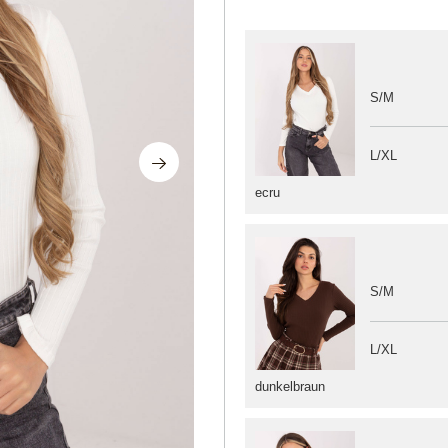
S/M
L/XL
ecru
S/M
L/XL
dunkelbraun