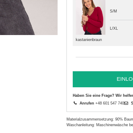
S/M
L/XL
kastanienbraun
EINLO
Haben Sie eine Frage? Wir helfe
Anrufen
+48 601 547 740
S
Materialzusammensetzung: 90% Baum
Waschanleitung: Maschinenwäsche be