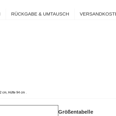
N
RÜCKGABE & UMTAUSCH
VERSANDKOST
.
62 cm, Hüfte 94 cm
Größentabelle