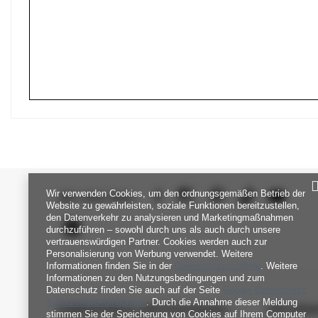
Wir verwenden Cookies, um den ordnungsgemäßen Betrieb der
SEI UNS NAH
Website zu gewährleisten, soziale Funktionen bereitzustellen,
den Datenverkehr zu analysieren und Marketingmaßnahmen
durchzuführen – sowohl durch uns als auch durch unsere
vertrauenswürdigen Partner. Cookies werden auch zur
Personalisierung von Werbung verwendet. Weitere
Informationen finden Sie in der
Datenschutzrichtlinie
. Weitere
Informationen zu den Nutzungsbedingungen und zum
Datenschutz finden Sie auch auf der Seite
Google Datenschutz
& Nutzungsbedingungen
. Durch die Annahme dieser Meldung
FABRIKPREIS-GROSSHANDEL-K
INFORM
stimmen Sie der Speicherung von Cookies auf Ihrem Computer