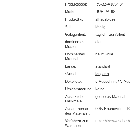
Produktcode
RV-BZ-A1054.34
Marke
RUE PARIS
Produkttyp
alltagsbluse
Stil
lässig
Gelegenheit
täglich
zur Arbeit
dominantes
glatt
Muster
Dominantes
baumwolle
Material
Länge
standard
*Ärmel
langarm
Dekolleté
v-Ausschnitt / V-Aus
Umklammerung
keine
Zusätzliche
geripptes Material
Merkmale
Zusammensetzung
90% Baumwolle
1
des Materials
Verfahren zum
maschinenwäsche b
Waschen