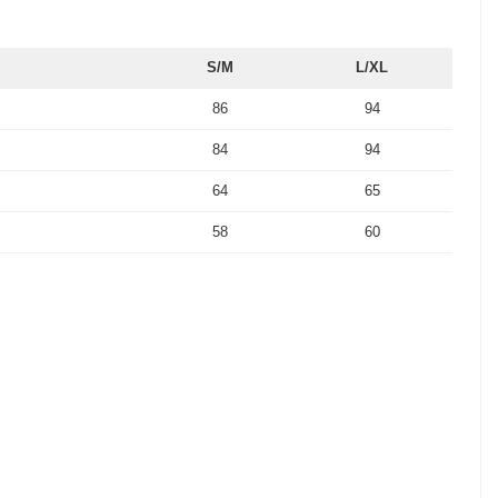
S/M
L/XL
86
94
84
94
64
65
58
60