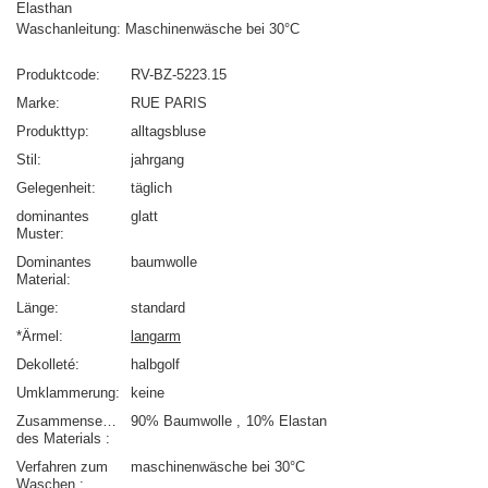
Elasthan
Waschanleitung: Maschinenwäsche bei 30°C
Produktcode
RV-BZ-5223.15
Marke
RUE PARIS
Produkttyp
alltagsbluse
Stil
jahrgang
Gelegenheit
täglich
dominantes
glatt
Muster
Dominantes
baumwolle
Material
Länge
standard
*Ärmel
langarm
Dekolleté
halbgolf
Umklammerung
keine
Zusammensetzung
90% Baumwolle
10% Elastan
des Materials
Verfahren zum
maschinenwäsche bei 30°C
Waschen