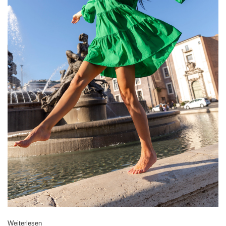
Größentabelle
Maße flach gemessen (+/- 1cm)
Größe
S
M
L
XL
[A] Brustumfang
70
74
78
86
[C] Hüftumfang
70
74
78
86
[D] Gesamtlänge
58
58
60
61
[E] Ärmellänge
62
62
63
63
Weiterlesen