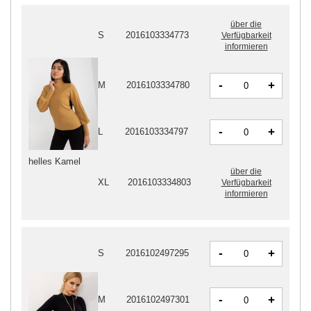
über die
S
2016103334773
Verfügbarkeit
informieren
-
+
M
2016103334780
-
+
L
2016103334797
helles Kamel
über die
XL
2016103334803
Verfügbarkeit
informieren
-
+
S
2016102497295
-
+
M
2016102497301