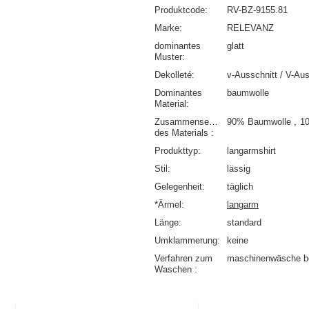
Produktcode
RV-BZ-9155.81
Marke
RELEVANZ
dominantes
glatt
Muster
Dekolleté
v-Ausschnitt / V-Aus
Dominantes
baumwolle
Material
Zusammensetzung
90% Baumwolle
1
des Materials
Produkttyp
langarmshirt
Stil
lässig
Gelegenheit
täglich
*Ärmel
langarm
Länge
standard
Umklammerung
keine
Verfahren zum
maschinenwäsche b
Waschen