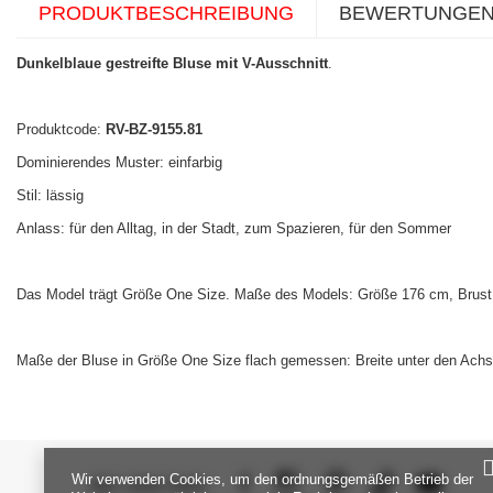
PRODUKTBESCHREIBUNG
BEWERTUNGE
Dunkelblaue gestreifte Bluse mit V-Ausschnitt
.
Produktcode:
RV-BZ-9155.81
Dominierendes Muster: einfarbig
Stil: lässig
Anlass: für den Alltag, in der Stadt, zum Spazieren, für den Sommer
Das Model trägt Größe One Size. Maße des Models: Größe 176 cm, Brust 
Maße der Bluse in Größe One Size flach gemessen: Breite unter den Achs
Wir verwenden Cookies, um den ordnungsgemäßen Betrieb der
SEI UNS NAH