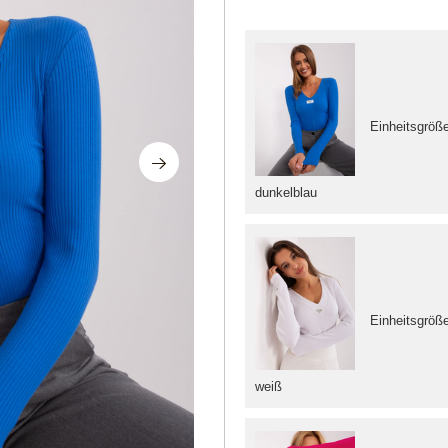
Einheitsgröß
dunkelblau
Einheitsgröß
weiß