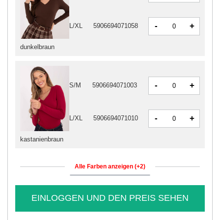
-
+
L/XL
5906694071058
dunkelbraun
-
+
S/M
5906694071003
-
+
L/XL
5906694071010
kastanienbraun
Alle Farben anzeigen (+2)
EINLOGGEN UND DEN PREIS SEHEN