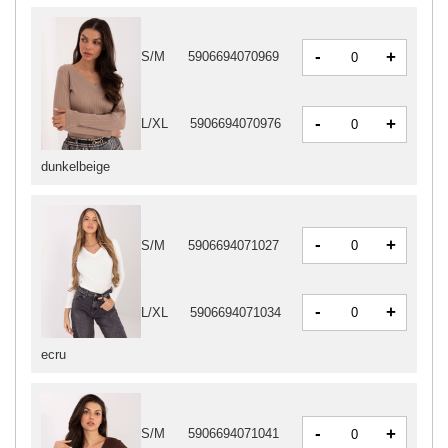
-
+
S/M
5906694070969
-
+
L/XL
5906694070976
dunkelbeige
-
+
S/M
5906694071027
-
+
L/XL
5906694071034
ecru
-
+
S/M
5906694071041