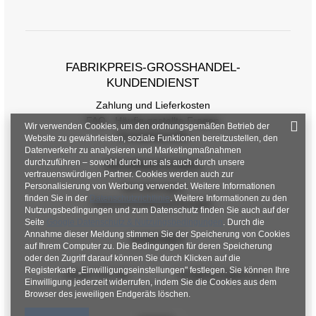
Größentabelle
Maße flach gemessen (+/- 1cm)
Größe
S/M
L/XL
FABRIKPREIS-GROSSHANDEL-K
UNDENDIENST
[A] Brustumfang
86
94
Zahlung und Lieferkosten
[C] Hüftumfang
84
94
FAQ - Häufig gestellte Fragen
Wir verwenden Cookies, um den ordnungsgemäßen Betrieb der
Rückgabepolitik
Website zu gewährleisten, soziale Funktionen bereitzustellen, den
[D] Gesamtlänge
64
65
Datenverkehr zu analysieren und Marketingmaßnahmen
durchzuführen – sowohl durch uns als auch durch unsere
INFORMATIONEN
[E] Ärmellänge
58
60
vertrauenswürdigen Partner. Cookies werden auch zur
Personalisierung von Werbung verwendet. Weitere Informationen
Verordnungen
finden Sie in der
Datenschutzrichtlinie
. Weitere Informationen zu den
Datenschutzbestimmungen
Nutzungsbedingungen und zum Datenschutz finden Sie auch auf der
Seite
Google Datenschutz & Nutzungsbedingungen
. Durch die
Annahme dieser Meldung stimmen Sie der Speicherung von Cookies
KONTAKT
auf Ihrem Computer zu. Die Bedingungen für deren Speicherung
oder den Zugriff darauf können Sie durch Klicken auf die
Registerkarte „Einwilligungseinstellungen" festlegen. Sie können Ihre
+48 601 547 740
hurt@factoryprice.eu
Einwilligung jederzeit widerrufen, indem Sie die Cookies aus dem
Browser des jeweiligen Endgeräts löschen.