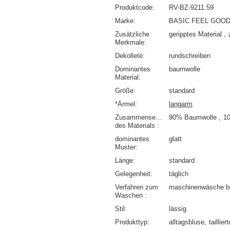
Produktcode
RV-BZ-9211.59
Marke
BASIC FEEL GOO
Zusätzliche
geripptes Material
Merkmale
Dekolleté
rundschreiben
Dominantes
baumwolle
Material
Größe
standard
*Ärmel
langarm
Zusammensetzung
90% Baumwolle
1
des Materials
dominantes
glatt
Muster
Länge
standard
Gelegenheit
täglich
Verfahren zum
maschinenwäsche b
Waschen
Stil
lässig
Produkttyp
alltagsbluse
taillier