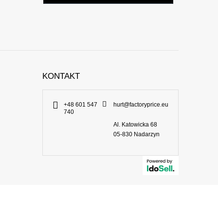
KONTAKT
+48 601 547
hurt@factoryprice.eu
740
Al. Katowicka 68
05-830
Nadarzyn