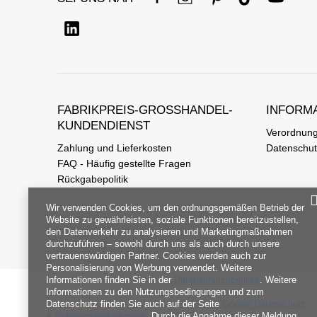
FABRIKPREIS-GROSSHANDEL-K
INFORM
UNDENDIENST
Verordnun
Zahlung und Lieferkosten
Datenschu
FAQ - Häufig gestellte Fragen
Rückgabepolitik
Wir verwenden Cookies, um den ordnungsgemäßen Betrieb der
Website zu gewährleisten, soziale Funktionen bereitzustellen,
den Datenverkehr zu analysieren und Marketingmaßnahmen
durchzuführen – sowohl durch uns als auch durch unsere
vertrauenswürdigen Partner. Cookies werden auch zur
Personalisierung von Werbung verwendet. Weitere
Informationen finden Sie in der
Datenschutzrichtlinie
. Weitere
Informationen zu den Nutzungsbedingungen und zum
Datenschutz finden Sie auch auf der Seite
Google Datenschutz
& Nutzungsbedingungen
. Durch die Annahme dieser Meldung