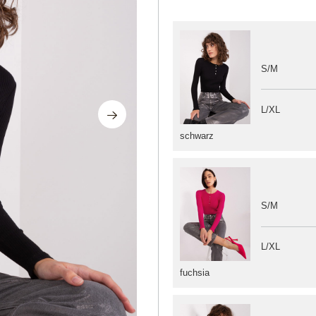
S/M
L/XL
schwarz
S/M
L/XL
fuchsia