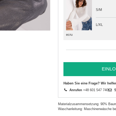
S/M
L/XL
ecru
EINLO
Haben Sie eine Frage? Wir helfe
Anrufen
+48 601 547 740
S
Materialzusammensetzung: 90% Baum
Waschanleitung: Maschinenwäsche be