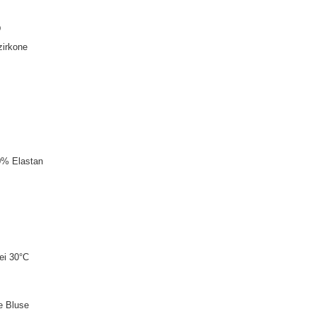
D
zirkone
0% Elastan
ei 30°C
te Bluse