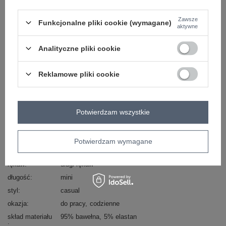
Zawsze
Funkcjonalne pliki cookie (wymagane)
aktywne
ZALOGUJ SIĘ I ZOBACZ CENĘ
Analityczne pliki cookie
Masz pytanie? Chętnie pomożemy.
Reklamowe pliki cookie
Zadzwoń
+48 601 547 740
Zadaj pytanie
Kod produktu
WN-SK-001.09
Potwierdzam wszystkie
Marka
RUE PARIS
wzór
gładki
dominujący
Potwierdzam wymagane
dekolt
serek / dekolt V
rękaw
długi rękaw
długość
mini
styl
casual
okazja
do pracy
codzienne
skład materiału
95% bawełna
5% elastan