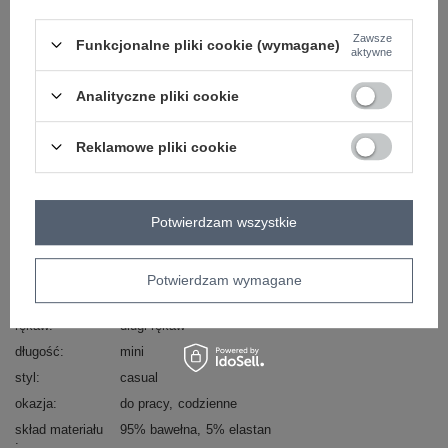
Zawsze
Funkcjonalne pliki cookie (wymagane)
aktywne
ZALOGUJ SIĘ I ZOBACZ CENĘ
Analityczne pliki cookie
Masz pytanie? Chętnie pomożemy.
Reklamowe pliki cookie
Zadzwoń
+48 601 547 740
Zadaj pytanie
Kod produktu
WN-SK-001.09
Potwierdzam wszystkie
Marka
RUE PARIS
wzór
gładki
dominujący
Potwierdzam wymagane
dekolt
serek / dekolt V
rękaw
długi rękaw
długość
mini
styl
casual
okazja
do pracy
codzienne
skład materiału
95% bawełna
5% elastan