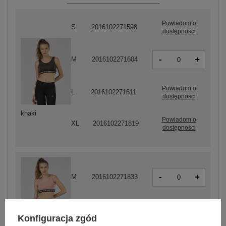
Powiadom o
S
2016102271598
dostępności
-
+
M
2016102271604
Powiadom o
L
2016102271611
dostępności
khaki
Powiadom o
XL
2016102271819
dostępności
-
+
M
2016102271833
-
+
L
2016102271840
Konfiguracja zgód