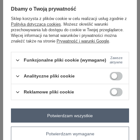
ciemny różowy
Dbamy o Twoją prywatność
Sklep korzysta z plików cookie w celu realizacji usług zgodnie z
Polityką dotyczącą cookies
. Możesz określić warunki
przechowywania lub dostępu do cookie w Twojej przeglądarce.
Więcej informacji na temat warunków i prywatności można
-
+
M
2016102271871
znaleźć także na stronie
Prywatność i warunki Google
.
Zawsze
Funkcjonalne pliki cookie (wymagane)
aktywne
jasny niebieski
Analityczne pliki cookie
Zobacz wszystkie kolory (+1)
Reklamowe pliki cookie
ZALOGUJ SIĘ I ZOBACZ CENĘ
Potwierdzam wszystkie
Masz pytanie? Chętnie pomożemy.
Zadzwoń
+48 601 547 740
Zadaj pytanie
Potwierdzam wymagane