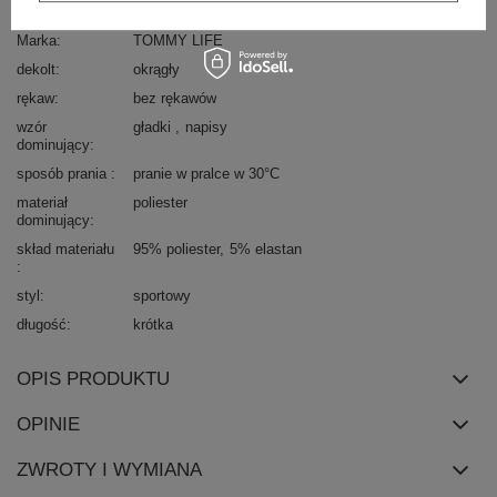
Kod produktu
298-TP-TL-97104.52
Marka
TOMMY LIFE
dekolt
okrągły
rękaw
bez rękawów
wzór
gładki
napisy
dominujący
sposób prania
pranie w pralce w 30°C
materiał
poliester
dominujący
skład materiału
95% poliester
5% elastan
styl
sportowy
długość
krótka
OPIS PRODUKTU
OPINIE
ZWROTY I WYMIANA