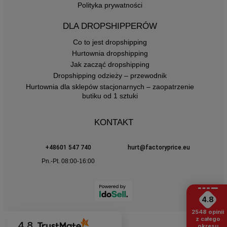
Polityka prywatności
DLA DROPSHIPPERÓW
Co to jest dropshipping
Hurtownia dropshipping
Jak zacząć dropshipping
Dropshipping odzieży – przewodnik
Hurtownia dla sklepów stacjonarnych – zaopatrzenie
butiku od 1 sztuki
KONTAKT
+48601 547 740
hurt@factoryprice.eu
Pn.-Pt. 08:00-16:00
4.8
2548
opinii
z całego
4.8
okresu