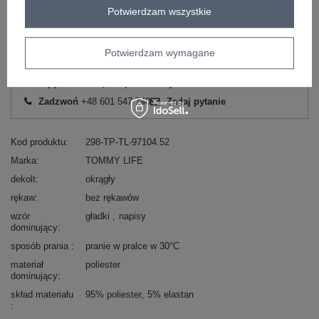
Potwierdzam wszystkie
ZALOGUJ SIĘ I ZOBACZ CENĘ
Potwierdzam wymagane
Masz pytanie? Chętnie pomożemy.
Zadzwoń
+48 601 547 740
Zadaj pytanie
Kod produktu
298-TP-TL-97104.52
Marka
TOMMY LIFE
dekolt
okrągły
rękaw
bez rękawów
wzór
gładki
napisy
dominujący
sposób prania
pranie w pralce w 30°C
materiał
poliester
dominujący
skład materiału
95% poliester
5% elastan