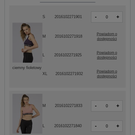
-
+
S
2016102271901
Powiadom o
M
2016102271918
dostępności
Powiadom o
L
2016102271925
dostępności
ciemny fioletowy
Powiadom o
XL
2016102271932
dostępności
-
+
M
2016102271833
-
+
L
2016102271840