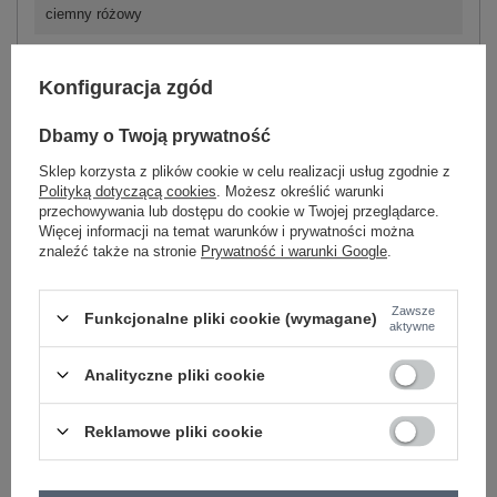
ciemny różowy
Konfiguracja zgód
Dbamy o Twoją prywatność
-
+
M
2016102271604
Sklep korzysta z plików cookie w celu realizacji usług zgodnie z
Polityką dotyczącą cookies
. Możesz określić warunki
przechowywania lub dostępu do cookie w Twojej przeglądarce.
khaki
Więcej informacji na temat warunków i prywatności można
znaleźć także na stronie
Prywatność i warunki Google
.
Zawsze
Funkcjonalne pliki cookie (wymagane)
aktywne
-
+
M
2016102271871
Analityczne pliki cookie
Reklamowe pliki cookie
jasny niebieski
Zobacz wszystkie kolory (+1)