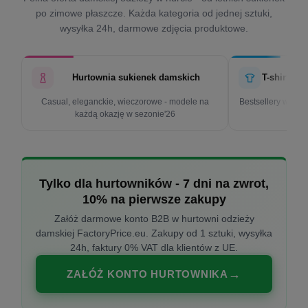
po zimowe płaszcze. Każda kategoria od jednej sztuki,
wysyłka 24h, darmowe zdjęcia produktowe.
Hurtownia sukienek damskich
T-shirty d
Casual, eleganckie, wieczorowe - modele na
Bestsellery w cen
każdą okazję w sezonie'26
k
Tylko dla hurtowników - 7 dni na zwrot,
10% na pierwsze zakupy
Załóż darmowe konto B2B w hurtowni odzieży
damskiej FactoryPrice.eu. Zakupy od 1 sztuki, wysyłka
24h, faktury 0% VAT dla klientów z UE.
ZAŁÓŻ KONTO HURTOWNIKA