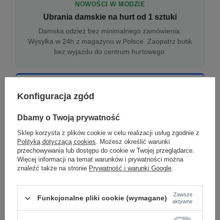
NOWOŚCI W MODZIE
Ubrania damskie na hurt od 1 sztuki
Damska odzież bez minimalnego zamówienia.
Wysyłka w 24h z magazynu w Polsce. Zaopatrz butik
bez wyjazdu do centrum hurtowego.
ONLINE
Konfiguracja zgód
Odzież damska hurtowo online
Internetowa hurtownia damska z plikiem XML/CSV.
Dbamy o Twoją prywatność
Integracja z WooCommerce, Shopify, BaseLinker.
Sklep korzysta z plików cookie w celu realizacji usług zgodnie z
Aktualizacja stanów co godzinę.
Polityką dotyczącą cookies
. Możesz określić warunki
przechowywania lub dostępu do cookie w Twojej przeglądarce.
Więcej informacji na temat warunków i prywatności można
znaleźć także na stronie
Prywatność i warunki Google
.
DROPSHIPPING
Damskie ubrania w dropshippingu
Zawsze
Funkcjonalne pliki cookie (wymagane)
Hurt odzieży damskiej z wysyłką na etykiecie Twojego
aktywne
sklepu w całej UE. Zero magazynu, zero
zamrożonego kapitału.