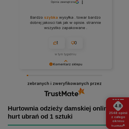
Opinia zewnętrzna
Bardzo
szybka
wysyłka . towar bardzo
dobrej jakosci tak jak w opisie. strannie
wszystko zapakowane .
1
0
w tym tygodniu
Komentarz sklepu
Paulina Grabarczyk dziękujemy za poświęcony
czas i dodaną opinię! Takie słowa dodają nam
zebranych i zweryfikowanych przez
skrzydeł, dlatego tym bardziej cieszymy się, że
zakup przebiegł pomyślnie. Obiecujemy
utrzymać dobrą passę - zapraszamy ponownie! :)
4.8
Hurtownia odzieży damskiej online -
2548
opinii
hurt ubrań od 1 sztuki
z całego
okresu