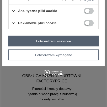
aktywne
Szare spodnie Bunny
Szare spodnie Active
Analityczne pliki cookie
Zaloguj się i zobacz cenę
Zaloguj się i zobacz cenę
Reklamowe pliki cookie
BĄDŹ BLISKO NAS
Potwierdzam wszystkie
Potwierdzam wymagane
OBSŁUGA KLIENTA HURTOWNI
FACTORYPRICE
Płatności i koszty dostawy
Pytania o współpracę z hurtownią
Zasady zwrotów