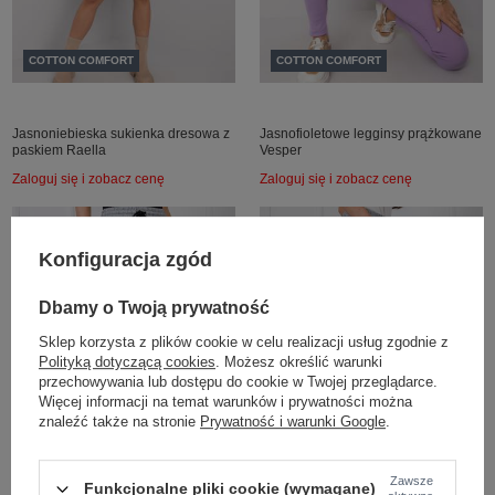
COTTON COMFORT
COTTON COMFORT
Jasnoniebieska sukienka dresowa z
Jasnofioletowe legginsy prążkowane
paskiem Raella
Vesper
Zaloguj się i zobacz cenę
Zaloguj się i zobacz cenę
Konfiguracja zgód
Dbamy o Twoją prywatność
Sklep korzysta z plików cookie w celu realizacji usług zgodnie z
Polityką dotyczącą cookies
. Możesz określić warunki
przechowywania lub dostępu do cookie w Twojej przeglądarce.
Więcej informacji na temat warunków i prywatności można
znaleźć także na stronie
Prywatność i warunki Google
.
COTTON COMFORT
COTTON COMFORT
Zawsze
Funkcjonalne pliki cookie (wymagane)