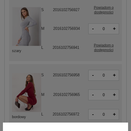
Powiadom o
S
2016102756927
dostępności
-
+
M
2016102756934
Powiadom o
L
2016102756941
dostępności
szary
-
+
S
2016102756958
-
+
M
2016102756965
-
+
L
2016102756972
bordowy