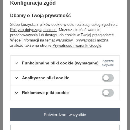
Konfiguracja zgód
-
+
S
2016102757047
Dbamy o Twoją prywatność
Sklep korzysta z plików cookie w celu realizacji usług zgodnie z
Polityką dotyczącą cookies
. Możesz określić warunki
-
+
M
2016102757054
przechowywania lub dostępu do cookie w Twojej przeglądarce.
Więcej informacji na temat warunków i prywatności można
znaleźć także na stronie
Prywatność i warunki Google
.
-
+
L
2016102757061
ciemny beżowy
Zawsze
Funkcjonalne pliki cookie (wymagane)
aktywne
Analityczne pliki cookie
ZALOGUJ SIĘ I ZOBACZ CENĘ
Reklamowe pliki cookie
Masz pytanie? Chętnie pomożemy.
Zadzwoń
+48 601 547 740
Zadaj pytanie
Potwierdzam wszystkie
Szara sukienka Suzanne RUE PARIS
dodatki: ściągacze z troczkami
skład materiału: 90% bawełna, 10% elastan