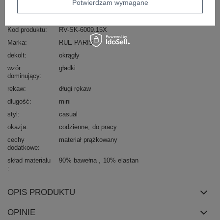
Potwierdzam wymagane
sposób prania: pranie w pralce w 30°C
Kod produktu
RV-SK-6009.15X
Marka
RUE PARIS
dekolt
okrągły
wzór
gładki
dominujący
rękaw
długi rękaw
długość
mini
styl
casual
okazja
codzienne
do pracy
cechy
materiał prążkowany
dodatkowe
skład materiału
90% bawełna
10% elastan
OPIS PRODUKTU
OPINIE