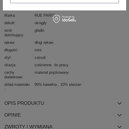
Kod produktu
RV-SK-6009.15X
Marka
RUE PARIS
dekolt
okrągły
wzór
gładki
dominujący
rękaw
długi rękaw
długość
mini
styl
casual
okazja
codzienne
do pracy
cechy
materiał prążkowany
dodatkowe
skład materiału
90% bawełna
10% elastan
OPIS PRODUKTU
OPINIE
ZWROTY I WYMIANA