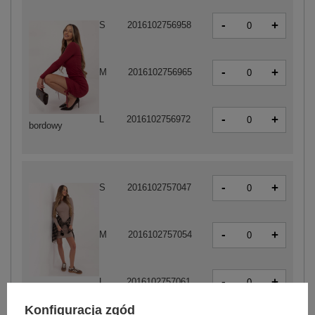
-
+
S
2016102756958
-
+
M
2016102756965
-
+
L
2016102756972
bordowy
-
+
S
2016102757047
-
+
M
2016102757054
-
+
L
2016102757061
ciemny beżowy
Konfiguracja zgód