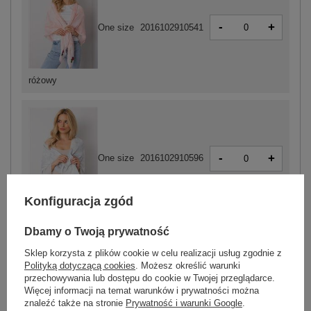
-
+
One size
2016102910541
różowy
-
+
One size
2016102910596
Konfiguracja zgód
jasny szary
Dbamy o Twoją prywatność
Sklep korzysta z plików cookie w celu realizacji usług zgodnie z
Polityką dotyczącą cookies
. Możesz określić warunki
przechowywania lub dostępu do cookie w Twojej przeglądarce.
-
+
One size
2016102910589
Więcej informacji na temat warunków i prywatności można
znaleźć także na stronie
Prywatność i warunki Google
.