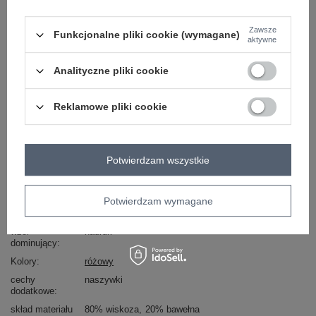
Zawsze
brzoskwiniowy
Funkcjonalne pliki cookie (wymagane)
aktywne
Analityczne pliki cookie
Zobacz wszystkie kolory (+3)
Reklamowe pliki cookie
ZALOGUJ SIĘ I ZOBACZ CENĘ
Masz pytanie? Chętnie pomożemy.
Potwierdzam wszystkie
Zadzwoń
+48 601 547 740
Zadaj pytanie
Potwierdzam wymagane
Kod produktu
AT-CH-ENEC-114
wzór
nadruk
dominujący
Kolory
różowy
cechy
naszywki
dodatkowe
skład materiału
80% wiskoza
20% bawełna