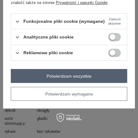
znaleźć także na stronie
Prywatność i warunki Google
.
-
+
S
2016102966043
Zawsze
Funkcjonalne pliki cookie (wymagane)
aktywne
czerwony
Analityczne pliki cookie
ZALOGUJ SIĘ I ZOBACZ CENĘ
Reklamowe pliki cookie
Masz pytanie? Chętnie pomożemy.
Potwierdzam wszystkie
Zadzwoń
+48 601 547 740
Zadaj pytanie
Potwierdzam wymagane
Kod produktu
AI-TP-6014.15P
Marka
MODALINDA FASHION
dekolt
okrągły
wzór
gładki
dominujący
rękaw
bez rękawów