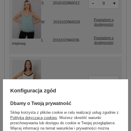
-
+
S
2016102966012
Powiadom o
M
2016102966029
dostępności
Powiadom o
L
2016102966036
dostępności
miętowy
-
+
S
2016102966647
Konfiguracja zgód
Dbamy o Twoją prywatność
biały
Sklep korzysta z plików cookie w celu realizacji usług zgodnie z
Polityką dotyczącą cookies
. Możesz określić warunki
przechowywania lub dostępu do cookie w Twojej przeglądarce.
Więcej informacji na temat warunków i prywatności można