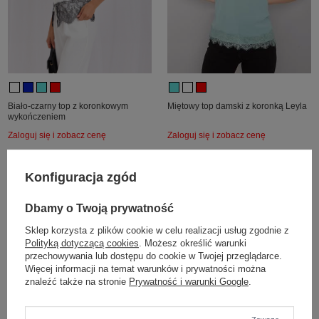
Biało-czarny top z koronkowym
Miętowy top damski z koronką Leyla
wykończeniem
Zaloguj się i zobacz cenę
Zaloguj się i zobacz cenę
Konfiguracja zgód
Dbamy o Twoją prywatność
Sklep korzysta z plików cookie w celu realizacji usług zgodnie z
Polityką dotyczącą cookies
. Możesz określić warunki
przechowywania lub dostępu do cookie w Twojej przeglądarce.
Więcej informacji na temat warunków i prywatności można
znaleźć także na stronie
Prywatność i warunki Google
.