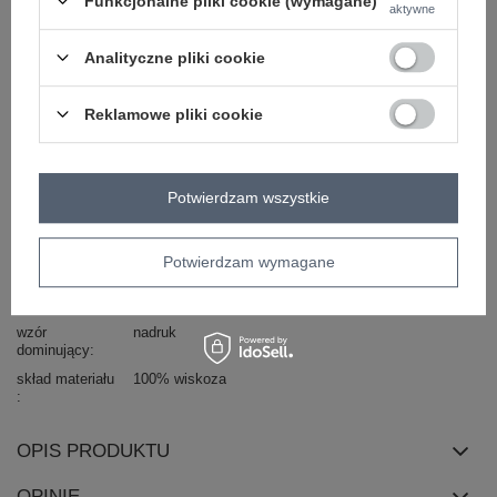
Funkcjonalne pliki cookie (wymagane)
aktywne
Analityczne pliki cookie
bordowy
Reklamowe pliki cookie
ZALOGUJ SIĘ I ZOBACZ CENĘ
Potwierdzam wszystkie
Masz pytanie? Chętnie pomożemy.
Zadzwoń
+48 601 547 740
Zadaj pytanie
Potwierdzam wymagane
Kod produktu
AT-CH-F106016
wzór
nadruk
dominujący
skład materiału
100% wiskoza
OPIS PRODUKTU
OPINIE