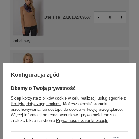
-
+
One size
2016102769637
kobaltowy
Konfiguracja zgód
-
+
One size
2016102769675
Dbamy o Twoją prywatność
Sklep korzysta z plików cookie w celu realizacji usług zgodnie z
fioletowy
Polityką dotyczącą cookies
. Możesz określić warunki
przechowywania lub dostępu do cookie w Twojej przeglądarce.
Więcej informacji na temat warunków i prywatności można
znaleźć także na stronie
Prywatność i warunki Google
.
-
+
One size
2016102769644
Zawsze