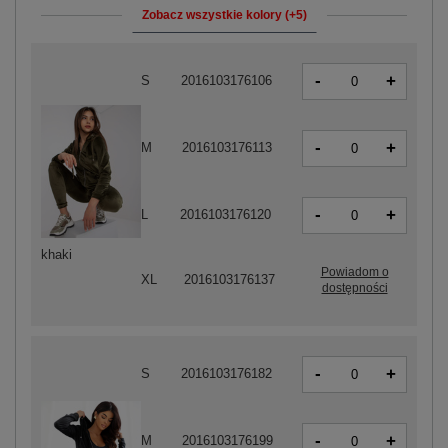
Zobacz wszystkie kolory (+5)
-
+
S
2016103176106
-
+
M
2016103176113
-
+
L
2016103176120
khaki
Powiadom o
XL
2016103176137
dostępności
-
+
S
2016103176182
-
+
M
2016103176199