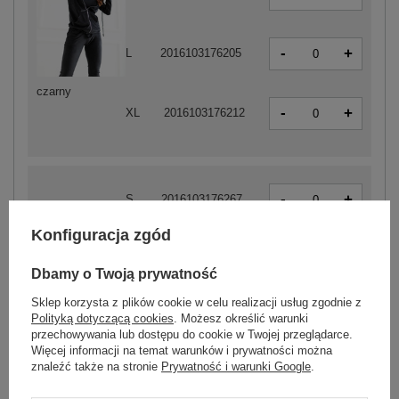
-
+
L
2016103176205
czarny
-
+
XL
2016103176212
-
+
S
2016103176267
Konfiguracja zgód
-
+
M
2016103176274
Dbamy o Twoją prywatność
Sklep korzysta z plików cookie w celu realizacji usług zgodnie z
-
+
Polityką dotyczącą cookies
. Możesz określić warunki
L
2016103176281
przechowywania lub dostępu do cookie w Twojej przeglądarce.
Więcej informacji na temat warunków i prywatności można
jasny brązowy
znaleźć także na stronie
Prywatność i warunki Google
.
-
+
XL
2016103176298