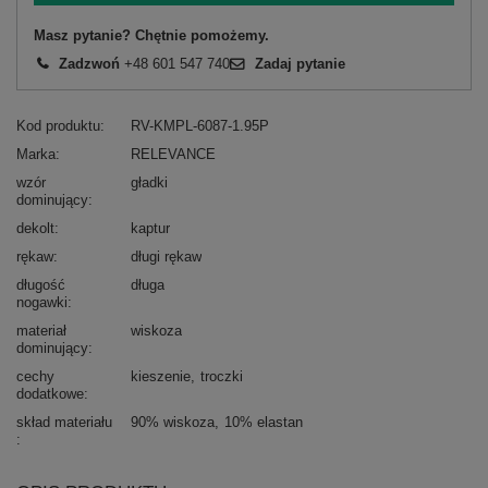
Masz pytanie? Chętnie pomożemy.
Zadzwoń
+48 601 547 740
Zadaj pytanie
Kod produktu
RV-KMPL-6087-1.95P
Marka
RELEVANCE
wzór
gładki
dominujący
dekolt
kaptur
rękaw
długi rękaw
długość
długa
nogawki
materiał
wiskoza
dominujący
cechy
kieszenie
troczki
dodatkowe
skład materiału
90% wiskoza
10% elastan