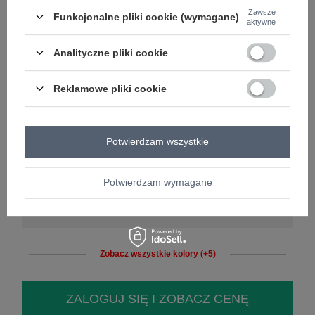
Zawsze
Funkcjonalne pliki cookie (wymagane)
aktywne
-
+
S
2016103177196
Analityczne pliki cookie
Reklamowe pliki cookie
-
+
M
2016103177202
Potwierdzam wszystkie
-
+
L
2016103177219
beżowy
Potwierdzam wymagane
-
+
XL
2016103177226
Zobacz wszystkie kolory (+5)
ZALOGUJ SIĘ I ZOBACZ CENĘ