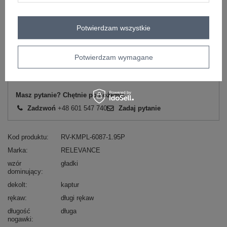
Potwierdzam wszystkie
Zobacz wszystkie kolory (+5)
Potwierdzam wymagane
ZALOGUJ SIĘ I ZOBACZ CENĘ
Masz pytanie? Chętnie pomożemy.
Zadzwoń
+48 601 547 740
Zadaj pytanie
Kod produktu
RV-KMPL-6087-1.95P
Marka
RELEVANCE
wzór
gładki
dominujący
dekolt
kaptur
rękaw
długi rękaw
długość
długa
nogawki