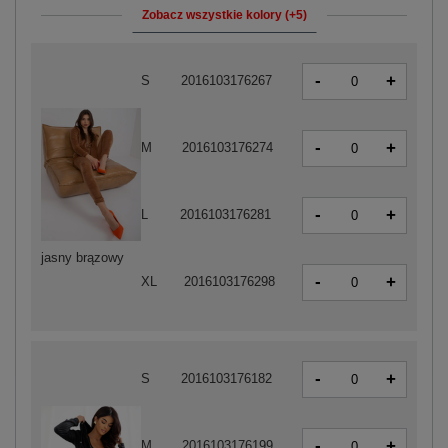
Zobacz wszystkie kolory (+5)
-
+
S
2016103176267
-
+
M
2016103176274
-
+
L
2016103176281
jasny brązowy
-
+
XL
2016103176298
-
+
S
2016103176182
-
+
M
2016103176199