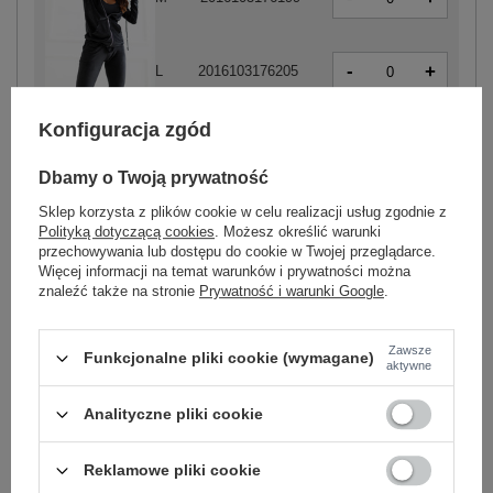
-
+
L
2016103176205
czarny
Konfiguracja zgód
-
+
XL
2016103176212
Dbamy o Twoją prywatność
Sklep korzysta z plików cookie w celu realizacji usług zgodnie z
Polityką dotyczącą cookies
. Możesz określić warunki
-
+
przechowywania lub dostępu do cookie w Twojej przeglądarce.
S
2016103177196
Więcej informacji na temat warunków i prywatności można
znaleźć także na stronie
Prywatność i warunki Google
.
-
+
M
2016103177202
Zawsze
Funkcjonalne pliki cookie (wymagane)
aktywne
-
+
L
2016103177219
Analityczne pliki cookie
beżowy
Reklamowe pliki cookie
-
+
XL
2016103177226