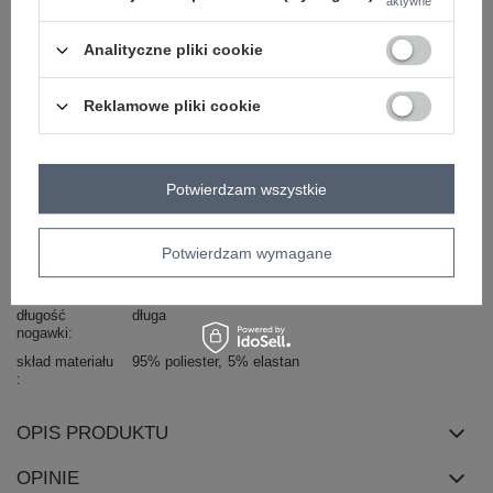
aktywne
Khaki dwuczęściowy komplet welurowy Avignon
Analityczne pliki cookie
komplet zawiera: bluzę, spodnie
skład materiału: 95% poliester, 5% elastan
Reklamowe pliki cookie
sposób prania: pranie w pralce w 30°C
Kod produktu
FA-KMPL-7512.42P
Marka
FANCY
Potwierdzam wszystkie
wzór
gładki
dominujący
Potwierdzam wymagane
dekolt
kaptur
rękaw
długi rękaw
długość
długa
nogawki
skład materiału
95% poliester
5% elastan
OPIS PRODUKTU
OPINIE