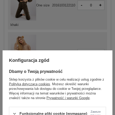
-
+
One size
2016103122110
khaki
-
+
One size
2016103122158
Konfiguracja zgód
Dbamy o Twoją prywatność
beżowy
Sklep korzysta z plików cookie w celu realizacji usług zgodnie z
Polityką dotyczącą cookies
. Możesz określić warunki
przechowywania lub dostępu do cookie w Twojej przeglądarce.
ZALOGUJ SIĘ I ZOBACZ CENĘ
Więcej informacji na temat warunków i prywatności można
znaleźć także na stronie
Prywatność i warunki Google
.
Masz pytanie? Chętnie pomożemy.
Zawsze
Zadzwoń
+48 601 547 740
Zadaj pytanie
Funkcjonalne pliki cookie (wymagane)