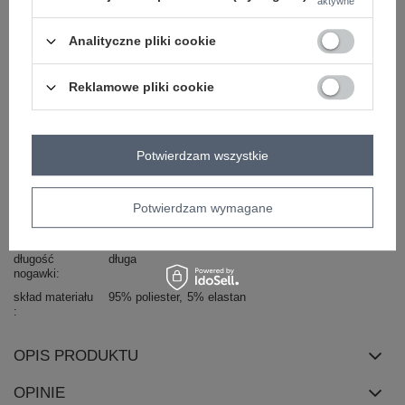
aktywne
Beżowy dwuczęściowy komplet welurowy Avignon
Analityczne pliki cookie
komplet zawiera: bluzę, spodnie
skład materiału: 95% poliester, 5% elastan
Reklamowe pliki cookie
sposób prania: pranie w pralce w 30°C
Kod produktu
FA-KMPL-7512.42P
Marka
FANCY
Potwierdzam wszystkie
wzór
gładki
dominujący
Potwierdzam wymagane
dekolt
kaptur
rękaw
długi rękaw
długość
długa
nogawki
skład materiału
95% poliester
5% elastan
OPIS PRODUKTU
OPINIE