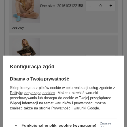
-
+
One size
2016103122158
beżowy
-
+
One size
2016103122110
Konfiguracja zgód
Dbamy o Twoją prywatność
khaki
Sklep korzysta z plików cookie w celu realizacji usług zgodnie z
Polityką dotyczącą cookies
. Możesz określić warunki
przechowywania lub dostępu do cookie w Twojej przeglądarce.
ZALOGUJ SIĘ I ZOBACZ CENĘ
Więcej informacji na temat warunków i prywatności można
znaleźć także na stronie
Prywatność i warunki Google
.
Masz pytanie? Chętnie pomożemy.
Zawsze
Zadzwoń
+48 601 547 740
Zadaj pytanie
Funkcjonalne pliki cookie (wymagane)