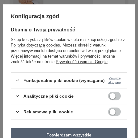
Konfiguracja zgód
biały
Dbamy o Twoją prywatność
Sklep korzysta z plików cookie w celu realizacji usług zgodnie z
Polityką dotyczącą cookies
. Możesz określić warunki
przechowywania lub dostępu do cookie w Twojej przeglądarce.
-
+
Więcej informacji na temat warunków i prywatności można
One size
5906694107825
znaleźć także na stronie
Prywatność i warunki Google
.
Zawsze
miętowy
Funkcjonalne pliki cookie (wymagane)
aktywne
Analityczne pliki cookie
Zobacz wszystkie kolory (+2)
Reklamowe pliki cookie
ZALOGUJ SIĘ I ZOBACZ CENĘ
Masz pytanie? Chętnie pomożemy.
Potwierdzam wszystkie