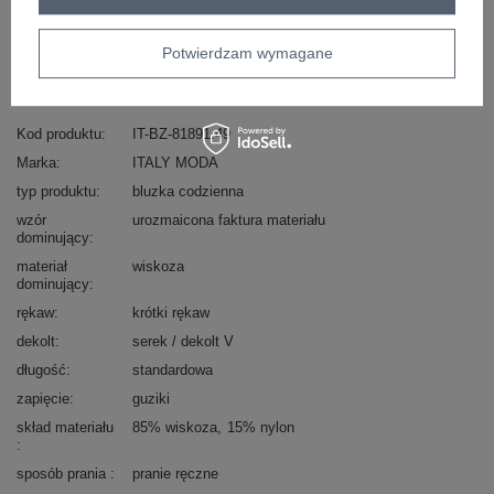
Zadzwoń
+48 601 547 740
Zadaj pytanie
Potwierdzam wymagane
skład materiału : 85% wiskoza, 15% nylon
sposób prania : pranie ręczne
Kod produktu
IT-BZ-81891.49
Marka
ITALY MODA
typ produktu
bluzka codzienna
wzór
urozmaicona faktura materiału
dominujący
materiał
wiskoza
dominujący
rękaw
krótki rękaw
dekolt
serek / dekolt V
długość
standardowa
zapięcie
guziki
skład materiału
85% wiskoza
15% nylon
sposób prania
pranie ręczne