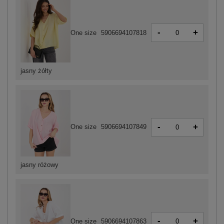
-
+
One size
5906694107818
jasny żółty
-
+
One size
5906694107849
jasny różowy
-
+
One size
5906694107863