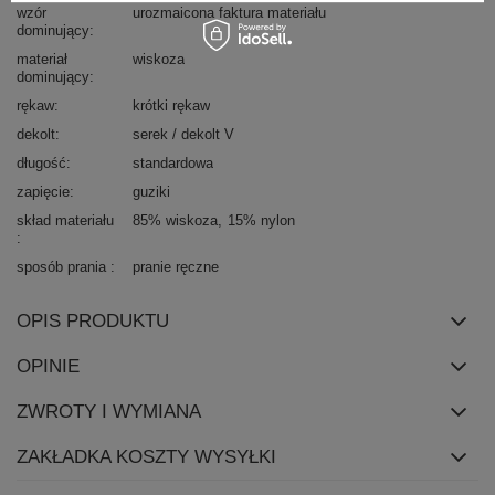
wzór
urozmaicona faktura materiału
dominujący
materiał
wiskoza
dominujący
rękaw
krótki rękaw
dekolt
serek / dekolt V
długość
standardowa
zapięcie
guziki
skład materiału
85% wiskoza
15% nylon
sposób prania
pranie ręczne
OPIS PRODUKTU
OPINIE
ZWROTY I WYMIANA
ZAKŁADKA KOSZTY WYSYŁKI