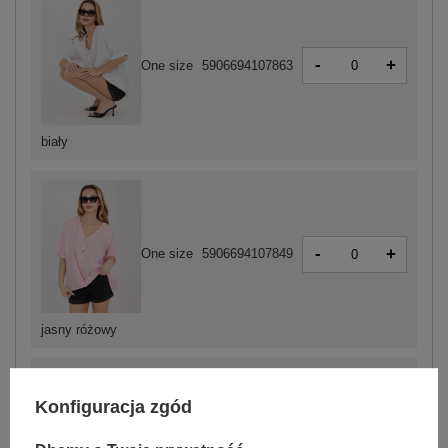
-
+
One size
5906694107863
biały
-
+
One size
5906694107849
jasny różowy
Konfiguracja zgód
-
+
One size
5906694107825