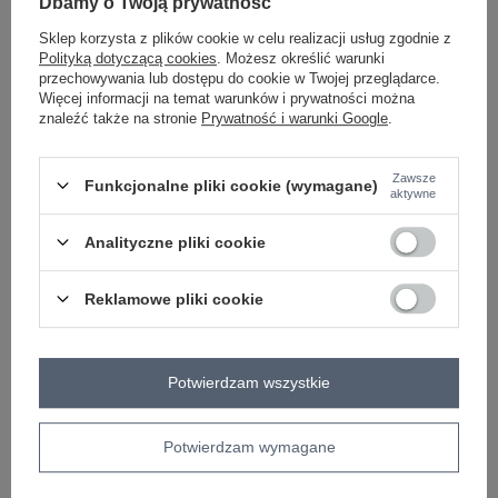
Dbamy o Twoją prywatność
Sklep korzysta z plików cookie w celu realizacji usług zgodnie z
Polityką dotyczącą cookies
. Możesz określić warunki
przechowywania lub dostępu do cookie w Twojej przeglądarce.
miętowy
Więcej informacji na temat warunków i prywatności można
znaleźć także na stronie
Prywatność i warunki Google
.
Zobacz wszystkie kolory (+2)
Zawsze
Funkcjonalne pliki cookie (wymagane)
aktywne
ZALOGUJ SIĘ I ZOBACZ CENĘ
Analityczne pliki cookie
Masz pytanie? Chętnie pomożemy.
Reklamowe pliki cookie
Zadzwoń
+48 601 547 740
Zadaj pytanie
skład materiału : 85% wiskoza, 15% nylon
sposób prania : pranie ręczne
Potwierdzam wszystkie
Kod produktu
IT-BZ-81891.49
Potwierdzam wymagane
Marka
ITALY MODA
typ produktu
bluzka codzienna