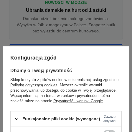
NOWOŚCI W MODZIE
Ubrania damskie na hurt od 1 sztuki
Damska odzież bez minimalnego zamówienia.
Wysyłka w 24h z magazynu w Polsce. Zaopatrz butik
bez wyjazdu do centrum hurtowego.
ONLINE
Konfiguracja zgód
Odzież damska hurtowo online
Internetowa hurtownia damska z plikiem XML/CSV.
Dbamy o Twoją prywatność
Integracja z WooCommerce, Shopify, BaseLinker.
Sklep korzysta z plików cookie w celu realizacji usług zgodnie z
Aktualizacja stanów co godzinę.
Polityką dotyczącą cookies
. Możesz określić warunki
przechowywania lub dostępu do cookie w Twojej przeglądarce.
Więcej informacji na temat warunków i prywatności można
znaleźć także na stronie
Prywatność i warunki Google
.
DROPSHIPPING
Damskie ubrania w dropshippingu
Zawsze
Funkcjonalne pliki cookie (wymagane)
Hurt odzieży damskiej z wysyłką na etykiecie Twojego
aktywne
sklepu w całej UE. Zero magazynu, zero
zamrożonego kapitału.