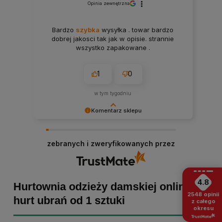
Opinia zewnętrzna
Bardzo
szybka
wysyłka . towar bardzo
dobrej jakosci tak jak w opisie. strannie
wszystko zapakowane .
1
0
w tym tygodniu
Komentarz sklepu
Paulina Grabarczyk dziękujemy za poświęcony
czas i dodaną opinię! Takie słowa dodają nam
zebranych i zweryfikowanych przez
skrzydeł, dlatego tym bardziej cieszymy się, że
zakup przebiegł pomyślnie. Obiecujemy
utrzymać dobrą passę - zapraszamy ponownie! :)
4.8
Hurtownia odzieży damskiej online -
2548
opinii
hurt ubrań od 1 sztuki
z całego
okresu