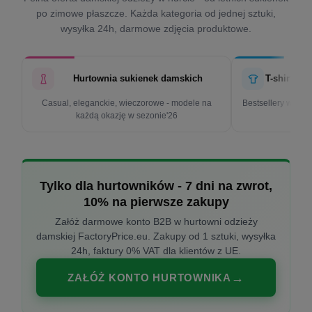
po zimowe płaszcze. Każda kategoria od jednej sztuki,
wysyłka 24h, darmowe zdjęcia produktowe.
Hurtownia sukienek damskich
T-shirty d
Casual, eleganckie, wieczorowe - modele na
Bestsellery w cen
każdą okazję w sezonie'26
k
Tylko dla hurtowników - 7 dni na zwrot,
10% na pierwsze zakupy
Załóż darmowe konto B2B w hurtowni odzieży
damskiej FactoryPrice.eu. Zakupy od 1 sztuki, wysyłka
24h, faktury 0% VAT dla klientów z UE.
ZAŁÓŻ KONTO HURTOWNIKA