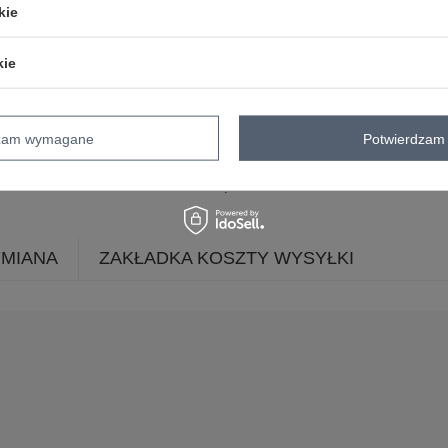
kie
Masz pytanie? Chętnie pomożem
Zadzwoń
+48 601 547 740
kie
Kod produktu
AT-CH-205095
wzór
kwiaty
dzam wymagane
Potwierdzam 
dominujący
skład materiału
100% bawełna
YMIANA
ZAKŁADKA KOSZTY WYSYŁKI