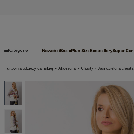
Kategorie
Nowości
Basic
Plus Size
Bestsellery
Super Cen
Hurtownia odzieży damskiej
Akcesoria
Chusty
Jasnozielona chusta