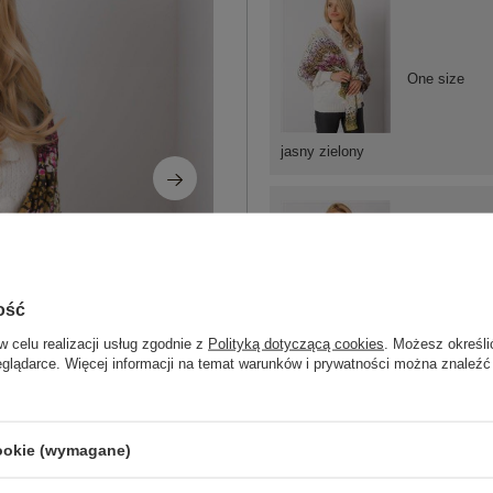
One size
jasny zielony
One size
ość
w celu realizacji usług zgodnie z
Polityką dotyczącą cookies
. Możesz określi
eglądarce. Więcej informacji na temat warunków i prywatności można znaleźć
pomarańczowy
ZA
cookie (wymagane)