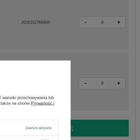
-
+
2016102769408
-
+
2016102770695
ć warunki przechowywania lub
 także na stronie
Prywatność i
LOGUJ SIĘ I ZOBACZ CENĘ
Zawsze aktywne