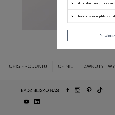
Analityczne pliki coo
Reklamowe pliki coo
Potwier
OPIS PRODUKTU
OPINIE
ZWROTY I W
BĄDŹ BLISKO NAS