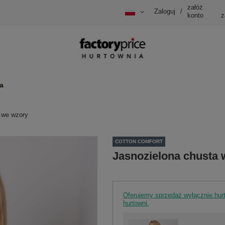
załóż
Zaloguj
/
konto
z
a
 we wzory
COTTON COMFORT
Jasnozielona chusta 
Oferujemy sprzedaż wyłącznie hu
hurtowni.