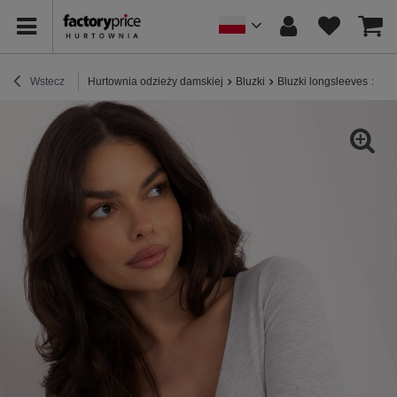
Wstecz
Hurtownia odzieży damskiej
Bluzki
Bluzki longsleeves
Jas