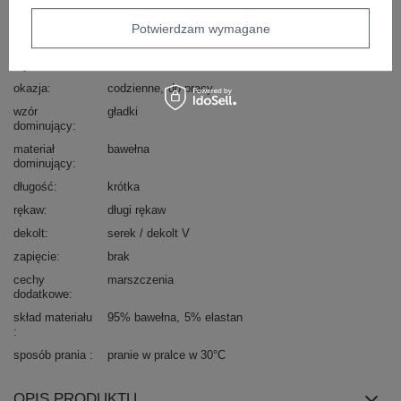
Marka
WESTEENE
Potwierdzam wymagane
typ produktu
bluzka dopasowana
bluzka codzienna
longsleeve
styl
casual
okazja
codzienne
do pracy
wzór
gładki
dominujący
materiał
bawełna
dominujący
długość
krótka
rękaw
długi rękaw
dekolt
serek / dekolt V
zapięcie
brak
cechy
marszczenia
dodatkowe
skład materiału
95% bawełna
5% elastan
sposób prania
pranie w pralce w 30°C
OPIS PRODUKTU