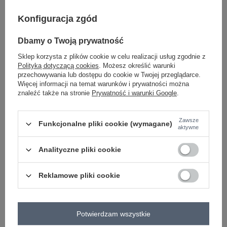
Konfiguracja zgód
-
+
One size
5906694081385
Dbamy o Twoją prywatność
Sklep korzysta z plików cookie w celu realizacji usług zgodnie z
Polityką dotyczącą cookies
. Możesz określić warunki
pistacjowy
przechowywania lub dostępu do cookie w Twojej przeglądarce.
Więcej informacji na temat warunków i prywatności można
znaleźć także na stronie
Prywatność i warunki Google
.
Zobacz wszystkie kolory (+1)
Zawsze
Funkcjonalne pliki cookie (wymagane)
ZALOGUJ SIĘ I ZOBACZ CENĘ
aktywne
Analityczne pliki cookie
Masz pytanie? Chętnie pomożemy.
Zadzwoń
+48 601 547 740
Zadaj pytanie
Reklamowe pliki cookie
skład materiału : 95% bawełna, 5% elastan
sposób prania : pranie w pralce w 30°C
Potwierdzam wszystkie
Kod produktu
WT-BZ-A1221.94