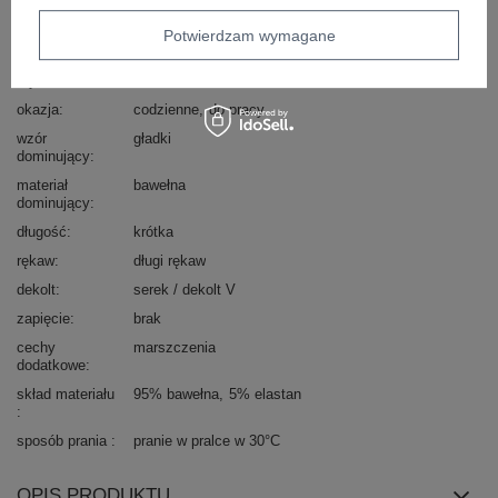
Marka
WESTEENE
Potwierdzam wymagane
typ produktu
bluzka dopasowana
bluzka codzienna
longsleeve
styl
casual
okazja
codzienne
do pracy
wzór
gładki
dominujący
materiał
bawełna
dominujący
długość
krótka
rękaw
długi rękaw
dekolt
serek / dekolt V
zapięcie
brak
cechy
marszczenia
dodatkowe
skład materiału
95% bawełna
5% elastan
sposób prania
pranie w pralce w 30°C
OPIS PRODUKTU