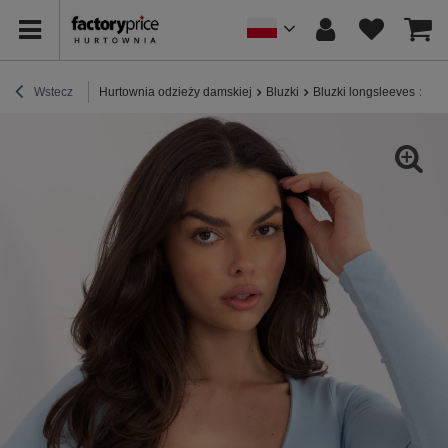
Wstecz
Hurtownia odzieży damskiej
Bluzki
Bluzki longsleeves
Jas