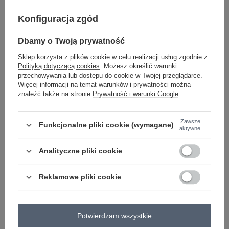
Konfiguracja zgód
-
+
One size
5906694081378
Dbamy o Twoją prywatność
Sklep korzysta z plików cookie w celu realizacji usług zgodnie z
Polityką dotyczącą cookies
. Możesz określić warunki
jasny szary
przechowywania lub dostępu do cookie w Twojej przeglądarce.
Więcej informacji na temat warunków i prywatności można
znaleźć także na stronie
Prywatność i warunki Google
.
Zobacz wszystkie kolory (+1)
Zawsze
Funkcjonalne pliki cookie (wymagane)
ZALOGUJ SIĘ I ZOBACZ CENĘ
aktywne
Analityczne pliki cookie
Masz pytanie? Chętnie pomożemy.
Zadzwoń
+48 601 547 740
Zadaj pytanie
Reklamowe pliki cookie
skład materiału : 95% bawełna, 5% elastan
sposób prania : pranie w pralce w 30°C
Potwierdzam wszystkie
Kod produktu
WT-BZ-A1221.94