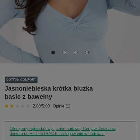
COTTON COMFORT
Jasnoniebieska krótka bluzka
basic z bawełny
2.00/5.00
Opinie (1)
Oferujemy sprzedaż wyłącznie hurtową. Ceny widoczne są
dopiero po REJESTRACJI i zalogowaniu w hurtowni.