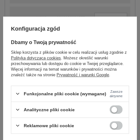
-
+
S
2016103231577
Konfiguracja zgód
-
+
M
2016103231584
Dbamy o Twoją prywatność
Sklep korzysta z plików cookie w celu realizacji usług zgodnie z
Polityką dotyczącą cookies
. Możesz określić warunki
-
+
L
2016103231591
fioletowy
przechowywania lub dostępu do cookie w Twojej przeglądarce.
Więcej informacji na temat warunków i prywatności można
znaleźć także na stronie
Prywatność i warunki Google
.
Zobacz wszystkie kolory (+2)
Zawsze
Funkcjonalne pliki cookie (wymagane)
aktywne
ZALOGUJ SIĘ I ZOBACZ CENĘ
Analityczne pliki cookie
Masz pytanie? Chętnie pomożemy.
Reklamowe pliki cookie
Zadzwoń
+48 601 547 740
Zadaj pytanie