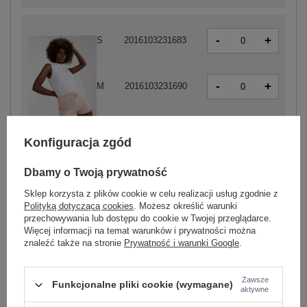
-
+
S
2016103231683
-
+
M
2016103231690
-
+
L
2016103231706
jasny różowy
Konfiguracja zgód
Dbamy o Twoją prywatność
Sklep korzysta z plików cookie w celu realizacji usług zgodnie z
-
+
S
2016103231577
Polityką dotyczącą cookies
. Możesz określić warunki
przechowywania lub dostępu do cookie w Twojej przeglądarce.
Więcej informacji na temat warunków i prywatności można
-
znaleźć także na stronie
Prywatność i warunki Google
.
+
M
2016103231584
Zawsze
Funkcjonalne pliki cookie (wymagane)
-
+
aktywne
L
2016103231591
fioletowy