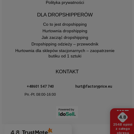
Polityka prywatności
DLA DROPSHIPPERÓW
Co to jest dropshipping
Hurtownia dropshipping
Jak zacząć dropshipping
Dropshipping odzieży – przewodnik
Hurtownia dla sklepów stacjonarnych – zaopatrzenie
butiku od 1 sztuki
KONTAKT
+48601 547 740
hurt@factoryprice.eu
Pn.-Pt. 08:00-16:00
4.8
2548
opinii
z całego
4.8
okresu