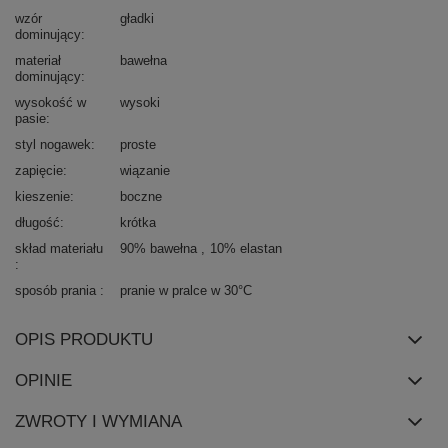
wzór
gładki
dominujący
materiał
bawełna
dominujący
wysokość w
wysoki
pasie
styl nogawek
proste
zapięcie
wiązanie
kieszenie
boczne
długość
krótka
skład materiału
90% bawełna
10% elastan
sposób prania
pranie w pralce w 30°C
OPIS PRODUKTU
OPINIE
ZWROTY I WYMIANA