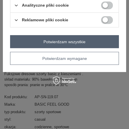
Analityczne pliki cookie
Zobacz wszystkie kolory (+2)
Reklamowe pliki cookie
ZALOGUJ SIĘ I ZOBACZ CENĘ
Potwierdzam wszystkie
Masz pytanie? Chętnie pomożemy.
Potwierdzam wymagane
Zadzwoń
+48 601 547 740
Zadaj pytanie
Fuksjowe dresowe szorty basic z kieszeniami .
skład materiału: 90% bawełna, 10% elastan
sposób prania: pranie w pralce w 30°C
Kod produktu
AP-SN-119.07
Marka
BASIC FEEL GOOD
typ produktu
szorty sportowe
styl
casual
okazja
codzienne
sportowe