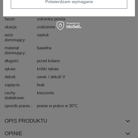
Potwierdzam wymagane
typ produktu
sukienka codzienna
sukienka letnia
fason
sukienka prosta
okazja
codzienne
wzór
nadruk
dominujący
materiał
bawełna
dominujący
długość
przed kolano
rękaw
krótki rękaw
dekolt
serek / dekolt V
zapięcie
brak
cechy
kieszenie
dodatkowe
sposób prania
pranie w pralce w 30°C
OPIS PRODUKTU
OPINIE