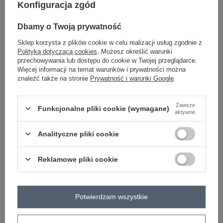
Konfiguracja zgód
-
Dbamy o Twoją prywatność
+
One size
5906694126192
Sklep korzysta z plików cookie w celu realizacji usług zgodnie z
Polityką dotyczącą cookies
. Możesz określić warunki
przechowywania lub dostępu do cookie w Twojej przeglądarce.
jasny różowy
Więcej informacji na temat warunków i prywatności można
znaleźć także na stronie
Prywatność i warunki Google
.
Zobacz wszystkie kolory (+3)
Zawsze
Funkcjonalne pliki cookie (wymagane)
aktywne
ZALOGUJ SIĘ I ZOBACZ CENĘ
Analityczne pliki cookie
Masz pytanie? Chętnie pomożemy.
Reklamowe pliki cookie
Zadzwoń
+48 601 547 740
Zadaj pytanie
Kod produktu
RV-SK-A1354.70
Potwierdzam wszystkie
Marka
RELEVANCE
skład materiału
90% bawełna
10% elastan