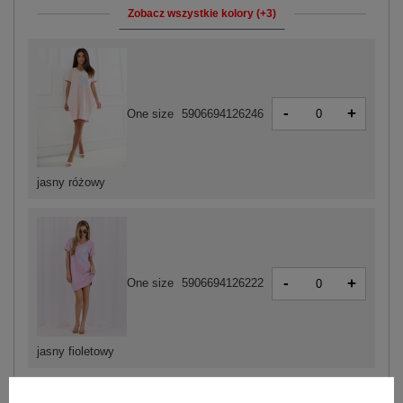
Zobacz wszystkie kolory (+3)
-
+
One size
5906694126246
jasny różowy
-
+
One size
5906694126222
jasny fioletowy