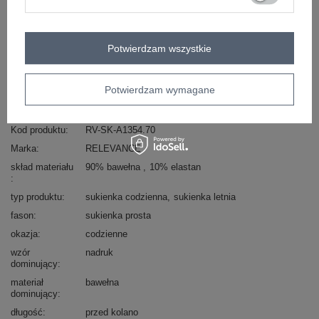
Masz pytanie? Chętnie pomożemy.
Potwierdzam wszystkie
Zadzwoń
+48 601 547 740
Zadaj pytanie
skład materiału : 90% bawełna , 10% elastan
Potwierdzam wymagane
sposób prania : pranie w pralce w 30°C
Kod produktu
RV-SK-A1354.70
Marka
RELEVANCE
skład materiału
90% bawełna
10% elastan
typ produktu
sukienka codzienna
sukienka letnia
fason
sukienka prosta
okazja
codzienne
wzór
nadruk
dominujący
materiał
bawełna
dominujący
długość
przed kolano