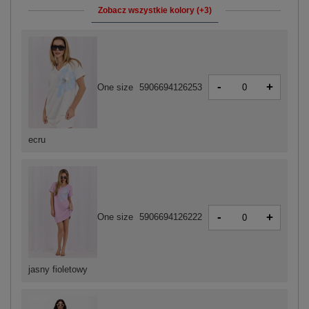
Zobacz wszystkie kolory (+3)
-
+
One size
5906694126253
ecru
-
+
One size
5906694126222
jasny fioletowy