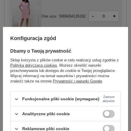
-
+
One size
5906694126192
Konfiguracja zgód
jasny różowy
Dbamy o Twoją prywatność
Sklep korzysta z plików cookie w celu realizacji usług zgodnie z
Polityką dotyczącą cookies
. Możesz określić warunki
-
przechowywania lub dostępu do cookie w Twojej przeglądarce.
+
One size
5906694126246
Więcej informacji na temat warunków i prywatności można
znaleźć także na stronie
Prywatność i warunki Google
.
jasny różowy
Zawsze
Funkcjonalne pliki cookie (wymagane)
aktywne
Zobacz wszystkie kolory (+3)
Analityczne pliki cookie
ZALOGUJ SIĘ I ZOBACZ CENĘ
Reklamowe pliki cookie