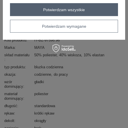
Zadzwoń
+48 601 547 740
Zadaj pytanie
Potwierdzam wszystkie
skład materiału : 50% poliester, 40% wiskoza, 10%
elastan
Potwierdzam wymagane
sposób prania : pranie w pralce w 30°C
Kod produktu
IT-BZ-97598.96
Marka
MAYA
skład materiału
50% poliester
40% wiskoza
10% elastan
typ produktu
bluzka codzienna
okazja
codzienne
do pracy
wzór
gładki
dominujący
materiał
poliester
dominujący
długość
standardowa
rękaw
krótki rękaw
dekolt
okrągły