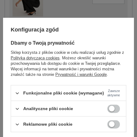
czarny
Konfiguracja zgód
Dbamy o Twoją prywatność
Sklep korzysta z plików cookie w celu realizacji usług zgodnie z
-
+
One size
5906694114915
Polityką dotyczącą cookies
. Możesz określić warunki
przechowywania lub dostępu do cookie w Twojej przeglądarce.
Więcej informacji na temat warunków i prywatności można
znaleźć także na stronie
Prywatność i warunki Google
.
ecru
Zawsze
Funkcjonalne pliki cookie (wymagane)
aktywne
Zobacz wszystkie kolory (+2)
Analityczne pliki cookie
ZALOGUJ SIĘ I ZOBACZ CENĘ
Reklamowe pliki cookie
Masz pytanie? Chętnie pomożemy.