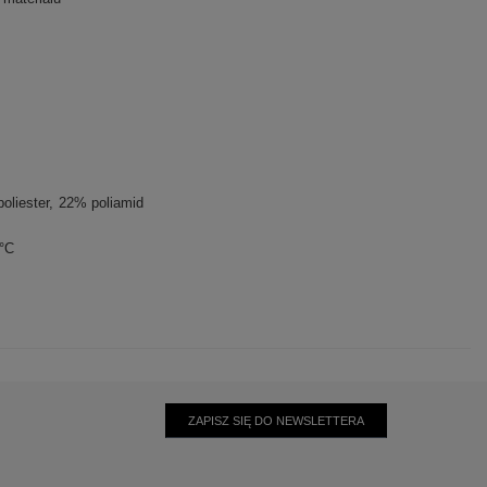
oliester
22% poliamid
0°C
ZAPISZ SIĘ DO NEWSLETTERA