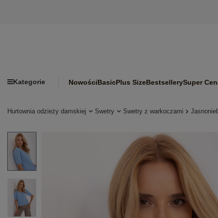
Kategorie
Nowości
Basic
Plus Size
Bestsellery
Super Cen
Hurtownia odzieży damskiej
Swetry
Swetry z warkoczami
Jasnonie