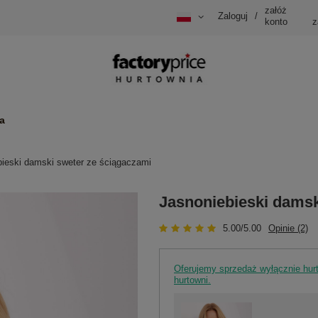
załóż
Zaloguj
/
konto
z
a
bieski damski sweter ze ściągaczami
Jasnoniebieski damsk
5.00/5.00
Opinie (2)
Oferujemy sprzedaż wyłącznie hu
hurtowni.