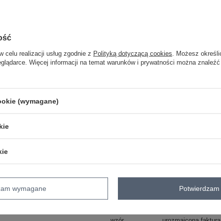
One size
jasny brązowy
ość
w celu realizacji usług zgodnie z
Polityką dotyczącą cookies
. Możesz określi
eglądarce. Więcej informacji na temat warunków i prywatności można znaleźć
ZA
Masz pytanie? Chętnie pomożem
cookie (wymagane)
Zadzwoń
+48 601 547 740
kie
skład materiału : 50% wiskoza, 28% po
sposób prania : pranie w pralce w 30°
kie
Kod produktu
PM-SW-B-615.18
Marka
M.B.21
dzam wymagane
Potwierdzam 
styl
casual
okazja
codzienne
do pracy
wzór
urozmaicona faktura