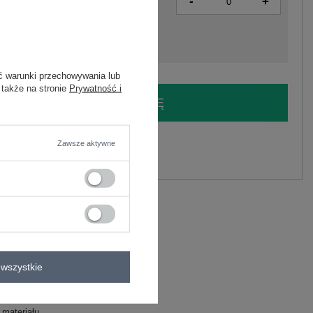
-
+
5906694085468
ć warunki przechowywania lub
 także na stronie
Prywatność i
LOGUJ SIĘ I ZOBACZ CENĘ
y.
Zawsze aktywne
Zadaj pytanie
liester, 22% poliamid
C
wszystkie
 materiału