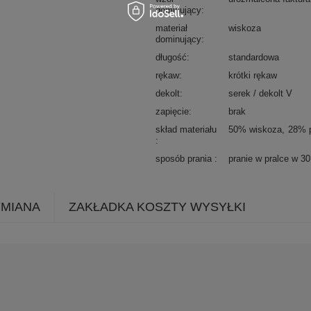
dominujący
materiał
wiskoza
dominujący
długość
standardowa
rękaw
krótki rękaw
dekolt
serek / dekolt V
zapięcie
brak
skład materiału
50% wiskoza
28% p
sposób prania
pranie w pralce w 3
YMIANA
ZAKŁADKA KOSZTY WYSYŁKI