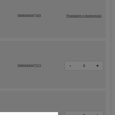
5906694047183
Powiadom o dostępności
-
+
5906694047213