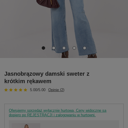
Jasnobrązowy damski sweter z
krótkim rękawem
5.00/5.00
Opinie (2)
Oferujemy sprzedaż wyłącznie hurtową. Ceny widoczne są
dopiero po REJESTRACJI i zalogowaniu w hurtowni.