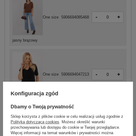
-
+
One size
5906694085468
jasny brązowy
-
+
One size
5906694047213
Konfiguracja zgód
czarny
Dbamy o Twoją prywatność
Sklep korzysta z plików cookie w celu realizacji usług zgodnie z
ZALOGUJ SIĘ I ZOBACZ CENĘ
Polityką dotyczącą cookies
. Możesz określić warunki
przechowywania lub dostępu do cookie w Twojej przeglądarce.
Więcej informacji na temat warunków i prywatności można