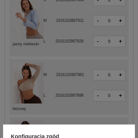
+
-
+
M
2016102887911
-
+
L
2016102887928
jasny niebieski
-
+
M
2016102887881
-
+
L
2016102887898
beżowy
-
+
S
2016102887935
Konfiguracja zgód