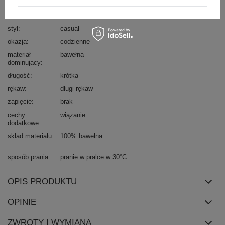
dekolt
asymetryczny
typ produktu
bluzka codzienna
styl
casual
okazja
codzienne
materiał
bawełna
dominujący
długość
krótka
rękaw
długi rękaw
zapięcie
brak
cechy
wiązanie
dodatkowe
skład materiału
100% bawełna
sposób prania
pranie w pralce w 30°C
OPIS PRODUKTU
OPINIE
ZWROTY I WYMIANA