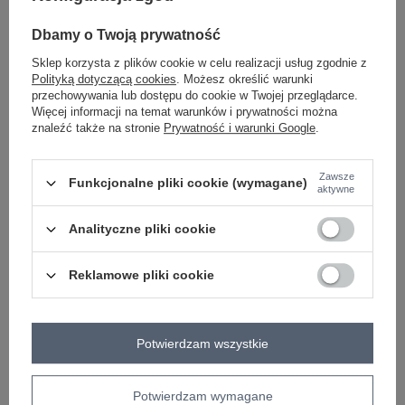
Dbamy o Twoją prywatność
-
+
L
2016102887959
Sklep korzysta z plików cookie w celu realizacji usług zgodnie z
Polityką dotyczącą cookies
. Możesz określić warunki
biały
przechowywania lub dostępu do cookie w Twojej przeglądarce.
Więcej informacji na temat warunków i prywatności można
znaleźć także na stronie
Prywatność i warunki Google
.
ZALOGUJ SIĘ I ZOBACZ CENĘ
Zawsze
Funkcjonalne pliki cookie (wymagane)
aktywne
Masz pytanie? Chętnie pomożemy.
Zadzwoń
+48 601 547 740
Zadaj pytanie
Analityczne pliki cookie
skład materiału : 100% bawełna
Reklamowe pliki cookie
sposób prania : pranie w pralce w 30°C
Kod produktu
341-BZ-5267.04
Potwierdzam wszystkie
Marka
RUE PARIS
wzór
gładki
dominujący
Potwierdzam wymagane