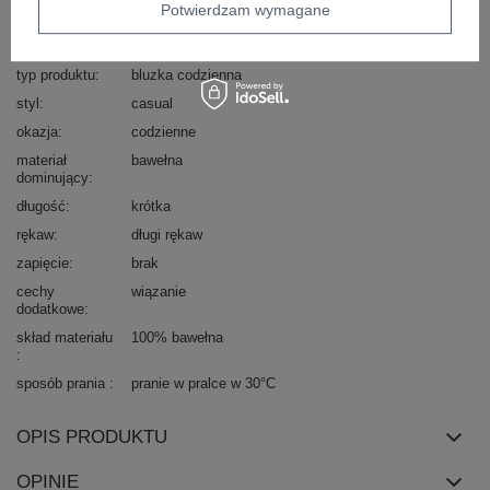
wzór
gładki
Potwierdzam wymagane
dominujący
dekolt
asymetryczny
typ produktu
bluzka codzienna
styl
casual
okazja
codzienne
materiał
bawełna
dominujący
długość
krótka
rękaw
długi rękaw
zapięcie
brak
cechy
wiązanie
dodatkowe
skład materiału
100% bawełna
sposób prania
pranie w pralce w 30°C
OPIS PRODUKTU
OPINIE