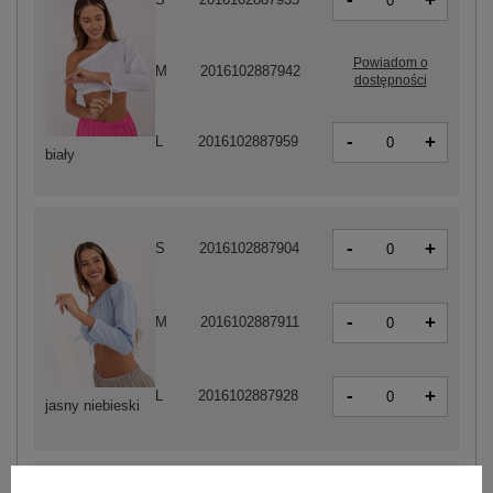
+
Powiadom o
M
2016102887942
dostępności
-
+
L
2016102887959
biały
-
+
S
2016102887904
-
+
M
2016102887911
-
+
L
2016102887928
jasny niebieski