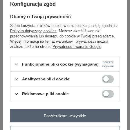
Konfiguracja zgód
-
+
M
2016102887881
Dbamy o Twoją prywatność
-
+
L
2016102887898
Sklep korzysta z plików cookie w celu realizacji usług zgodnie z
Polityką dotyczącą cookies
. Możesz określić warunki
przechowywania lub dostępu do cookie w Twojej przeglądarce.
beżowy
Więcej informacji na temat warunków i prywatności można
znaleźć także na stronie
Prywatność i warunki Google
.
ZALOGUJ SIĘ I ZOBACZ CENĘ
Zawsze
Funkcjonalne pliki cookie (wymagane)
aktywne
Masz pytanie? Chętnie pomożemy.
Analityczne pliki cookie
Zadzwoń
+48 601 547 740
Zadaj pytanie
Reklamowe pliki cookie
skład materiału : 100% bawełna
sposób prania : pranie w pralce w 30°C
Kod produktu
341-BZ-5267.05
Potwierdzam wszystkie
Marka
RUE PARIS