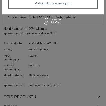
Potwierdzam wymagane
Masz pytanie? Chętnie pomożemy.
Zadzwoń
+48 601 547 740
Zadaj pytanie
skład materiału : 100% wiskoza
sposób prania : pranie w pralce w 30°C
Kod produktu
AT-CH-ENEC-72.31P
Kolory
jasny brązowy
wzór
nadruk
dominujący
materiał
wiskoza
dominujący
skład materiału
100% wiskoza
sposób prania
pranie w pralce w 30°C
OPIS PRODUKTU