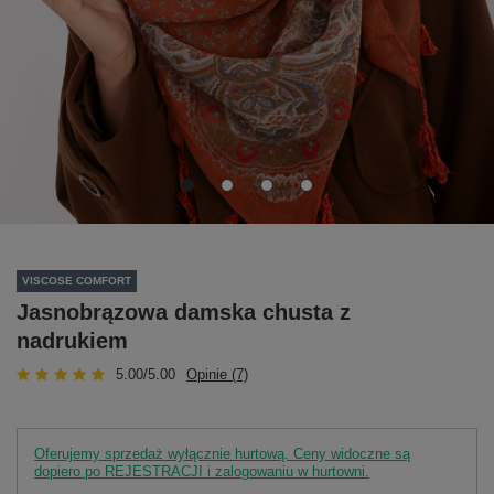
VISCOSE COMFORT
Jasnobrązowa damska chusta z
nadrukiem
5.00/5.00
Opinie (7)
Oferujemy sprzedaż wyłącznie hurtową. Ceny widoczne są
dopiero po REJESTRACJI i zalogowaniu w hurtowni.