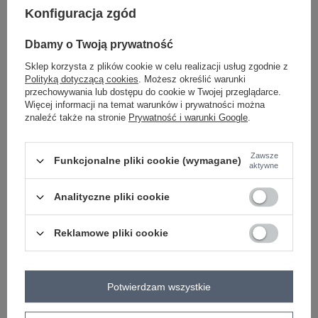
Konfiguracja zgód
-
+
One size
2016101956700
Dbamy o Twoją prywatność
Sklep korzysta z plików cookie w celu realizacji usług zgodnie z
Polityką dotyczącą cookies
. Możesz określić warunki
przechowywania lub dostępu do cookie w Twojej przeglądarce.
miętowy
Więcej informacji na temat warunków i prywatności można
znaleźć także na stronie
Prywatność i warunki Google
.
Zawsze
Funkcjonalne pliki cookie (wymagane)
aktywne
-
+
One size
2016101956694
Analityczne pliki cookie
bordowy
Reklamowe pliki cookie
Zobacz wszystkie kolory (+2)
Potwierdzam wszystkie
ZALOGUJ SIĘ I ZOBACZ CENĘ