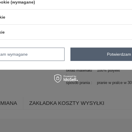
cookie (wymagane)
rękaw
długi rękaw
długość
standardowa
kie
materiał
inny
polyelit
dominujący
kie
cechy
materiał prążkowany
dodatkowe
styl
casual
klasyczny
dzam wymagane
Potwierdzam 
okazja
codzienne
do pracy
typ produktu
golf
skład materiału
100% polyelit
sposób prania
pranie w pralce w 3
YMIANA
ZAKŁADKA KOSZTY WYSYŁKI