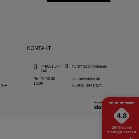
KONTAKT
+48601 547
hurt@factoryprice.eu
740
Pn.-Pt. 08:00-
Al. Katowicka 68
16:00
ch –
05-830
Nadarzyn
4.8
2546
opinii
z całego okresu