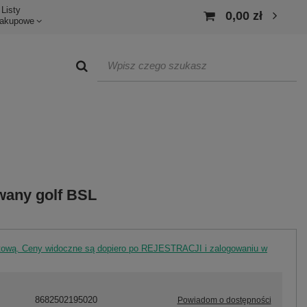
Listy
0,00 zł
akupowe
any golf BSL
rtową. Ceny widoczne są dopiero po REJESTRACJI i zalogowaniu w
8682502195020
Powiadom o dostępności