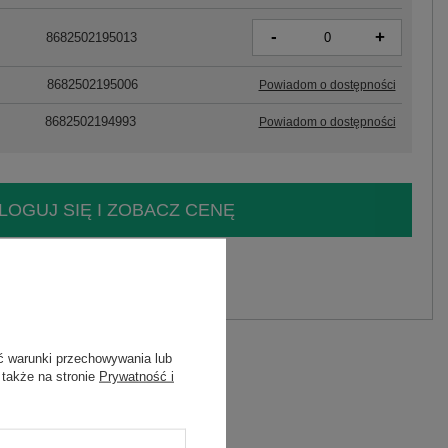
-
+
8682502195013
8682502195006
Powiadom o dostępności
8682502194993
Powiadom o dostępności
LOGUJ SIĘ I ZOBACZ CENĘ
y.
Zadaj pytanie
ć warunki przechowywania lub
 także na stronie
Prywatność i