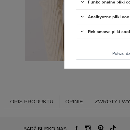
Funkcjonalne pliki 
Analityczne pliki coo
Reklamowe pliki coo
Potwier
OPIS PRODUKTU
OPINIE
ZWROTY I W
BĄDŹ BLISKO NAS