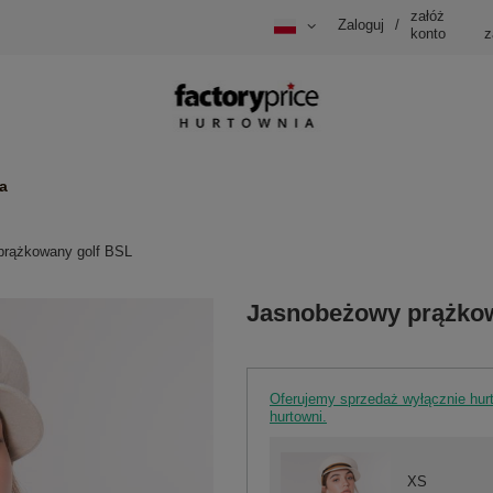
załóż
Zaloguj
/
konto
z
a
prążkowany golf BSL
Jasnobeżowy prążkow
Oferujemy sprzedaż wyłącznie hu
hurtowni.
XS