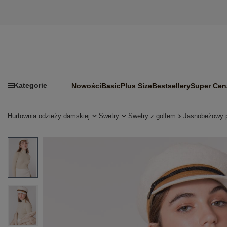
Kategorie
Nowości
Basic
Plus Size
Bestsellery
Super Cen
Hurtownia odzieży damskiej
Swetry
Swetry z golfem
Jasnobeżowy 