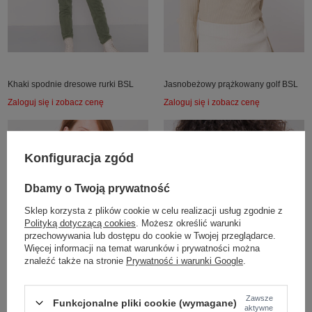
Khaki spodnie dresowe rurki BSL
Jasnobeżowy prążkowany golf BSL
Zaloguj się i zobacz cenę
Zaloguj się i zobacz cenę
Konfiguracja zgód
Dbamy o Twoją prywatność
Sklep korzysta z plików cookie w celu realizacji usług zgodnie z
Polityką dotyczącą cookies
. Możesz określić warunki
przechowywania lub dostępu do cookie w Twojej przeglądarce.
Więcej informacji na temat warunków i prywatności można
znaleźć także na stronie
Prywatność i warunki Google
.
VISCOSE COMFORT
VISCOSE COMFORT
Zawsze
Funkcjonalne pliki cookie (wymagane)
aktywne