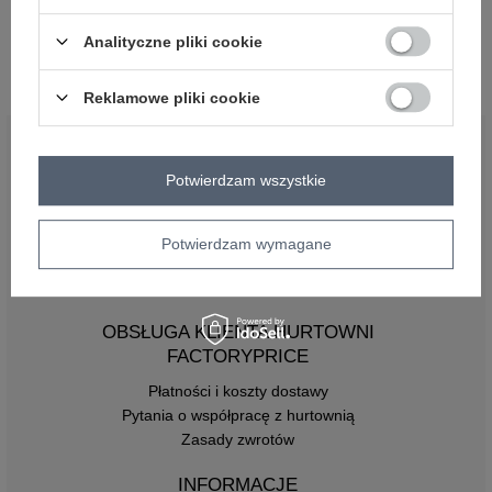
Bordowa bluzka w groszki BSL
Limonkowa krótka bluzka BSL
Analityczne pliki cookie
Zaloguj się i zobacz cenę
Zaloguj się i zobacz cenę
Reklamowe pliki cookie
BĄDŹ BLISKO NAS
Potwierdzam wszystkie
Potwierdzam wymagane
OBSŁUGA KLIENTA HURTOWNI
FACTORYPRICE
Płatności i koszty dostawy
Pytania o współpracę z hurtownią
Zasady zwrotów
INFORMACJE