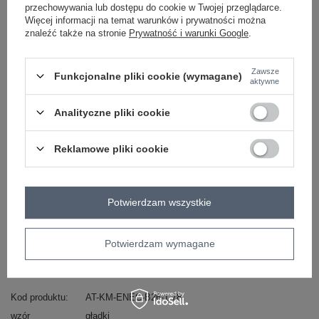
przechowywania lub dostępu do cookie w Twojej przeglądarce.
-
Więcej informacji na temat warunków i prywatności można
+
One size
5906694053702
znaleźć także na stronie
Prywatność i warunki Google
.
Zawsze
Funkcjonalne pliki cookie (wymagane)
jasny fioletowy
aktywne
Analityczne pliki cookie
Zobacz wszystkie kolory (+6)
Reklamowe pliki cookie
ZALOGUJ SIĘ I ZOBACZ CENĘ
Masz pytanie? Chętnie pomożemy.
Potwierdzam wszystkie
Zadzwoń
+48 601 547 740
Zadaj pytanie
Potwierdzam wymagane
skład materiału : 100% poliester
sposób prania : pranie w pralce w 30°C
Kod produktu
AT-KM-ENEC-B26-1.78
wzór
gładki