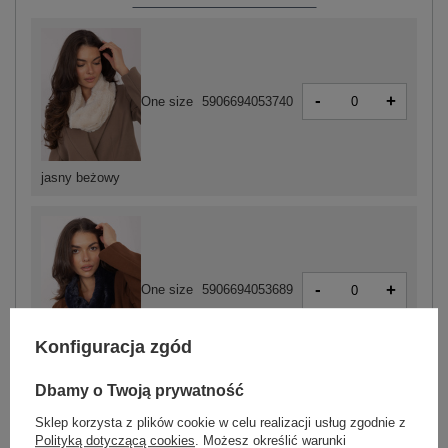
-
+
One size
5906694053740
jasny beżowy
-
+
One size
5906694053689
Konfiguracja zgód
granatowy
Dbamy o Twoją prywatność
Sklep korzysta z plików cookie w celu realizacji usług zgodnie z
Polityką dotyczącą cookies
. Możesz określić warunki