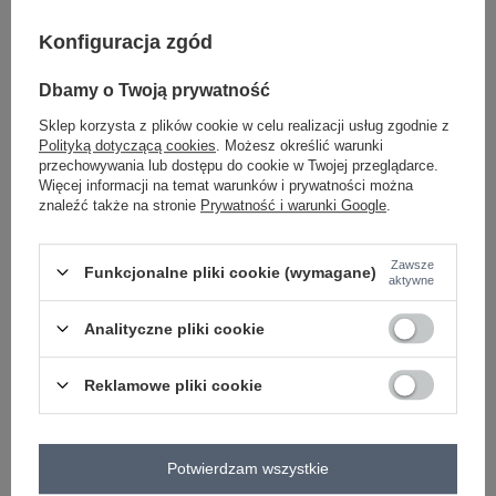
-
+
One size
2016103275816
Konfiguracja zgód
Dbamy o Twoją prywatność
biało-czarny
Sklep korzysta z plików cookie w celu realizacji usług zgodnie z
Polityką dotyczącą cookies
. Możesz określić warunki
przechowywania lub dostępu do cookie w Twojej przeglądarce.
Zobacz wszystkie kolory (+1)
Więcej informacji na temat warunków i prywatności można
znaleźć także na stronie
Prywatność i warunki Google
.
ZALOGUJ SIĘ I ZOBACZ CENĘ
Zawsze
Funkcjonalne pliki cookie (wymagane)
aktywne
Masz pytanie? Chętnie pomożemy.
Analityczne pliki cookie
Zadzwoń
+48 601 547 740
Zadaj pytanie
Hurtownia Szaro-ecru długi kardigan bez zapięcia
Reklamowe pliki cookie
RUE PARIS .
skład materiału : 100% akryl
sposób prania : pranie ręczne
Potwierdzam wszystkie
Kod produktu
LC-SW-0340.42P