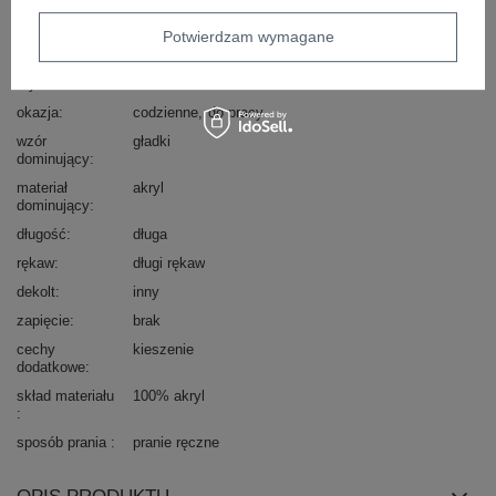
Marka
RUE PARIS
Potwierdzam wymagane
typ produktu
narzutka
styl
casual
okazja
codzienne
do pracy
wzór
gładki
dominujący
materiał
akryl
dominujący
długość
długa
rękaw
długi rękaw
dekolt
inny
zapięcie
brak
cechy
kieszenie
dodatkowe
skład materiału
100% akryl
sposób prania
pranie ręczne