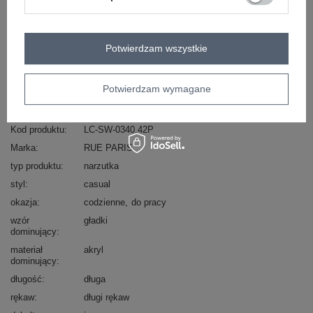
Masz pytanie? Chętnie pomożemy.
Zadzwoń
+48 601 547 740
Zadaj pytanie
Potwierdzam wszystkie
Hurt Ecru-zielony kardigan oversize z kieszeniami
RUE PARIS .
skład materiału: 100% akryl
Potwierdzam wymagane
sposób prania: pranie ręczne
Kod produktu
LC-SW-0340.42P
Marka
RUE PARIS
typ produktu
narzutka
styl
casual
okazja
codzienne
do pracy
wzór
gładki
dominujący
materiał
akryl
dominujący
długość
długa
rękaw
długi rękaw