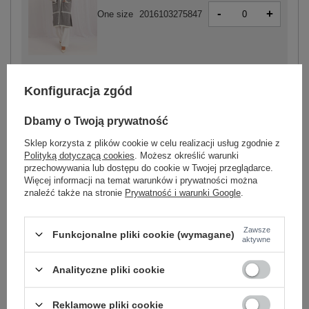
-
+
One size
2016103275847
szary
Konfiguracja zgód
Dbamy o Twoją prywatność
-
+
Sklep korzysta z plików cookie w celu realizacji usług zgodnie z
One size
2016103275816
Polityką dotyczącą cookies
. Możesz określić warunki
przechowywania lub dostępu do cookie w Twojej przeglądarce.
Więcej informacji na temat warunków i prywatności można
znaleźć także na stronie
Prywatność i warunki Google
.
biało-czarny
Zawsze
Funkcjonalne pliki cookie (wymagane)
Zobacz wszystkie kolory (+1)
aktywne
Analityczne pliki cookie
ZALOGUJ SIĘ I ZOBACZ CENĘ
Reklamowe pliki cookie