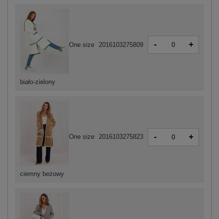
-
+
One size
2016103275809
biało-zielony
-
+
One size
2016103275823
ciemny beżowy