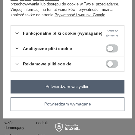
przechowywania lub dostępu do cookie w Twojej przeglądarce.
Więcej informacji na temat warunków i prywatności można
znaleźć także na stronie
Prywatność i warunki Google
.
granatowy
Zawsze
Funkcjonalne pliki cookie (wymagane)
aktywne
Zobacz wszystkie kolory (+6)
Analityczne pliki cookie
ZALOGUJ SIĘ I ZOBACZ CENĘ
Reklamowe pliki cookie
Masz pytanie? Chętnie pomożemy.
Zadzwoń
+48 601 547 740
Zadaj pytanie
Potwierdzam wszystkie
skład materiału : 100% akryl
sposób prania : pranie w pralce w 30°C
Potwierdzam wymagane
Kod produktu
AT-SZ-23504.93P
wzór
nadruk
dominujący