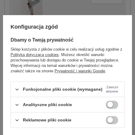
camelowy
Konfiguracja zgód
Dbamy o Twoją prywatność
Sklep korzysta z plików cookie w celu realizacji usług zgodnie z
-
+
Polityką dotyczącą cookies
. Możesz określić warunki
One size
2016103557837
przechowywania lub dostępu do cookie w Twojej przeglądarce.
Więcej informacji na temat warunków i prywatności można
znaleźć także na stronie
Prywatność i warunki Google
.
beżowy
Zawsze
Funkcjonalne pliki cookie (wymagane)
aktywne
Zobacz wszystkie kolory (+12)
Analityczne pliki cookie
ZALOGUJ SIĘ I ZOBACZ CENĘ
Reklamowe pliki cookie
Masz pytanie? Chętnie pomożemy.