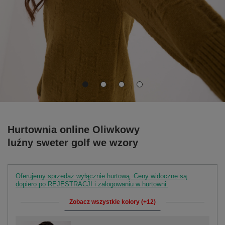
Hurtownia online Oliwkowy
luźny sweter golf we wzory
Oferujemy sprzedaż wyłącznie hurtową. Ceny widoczne są
dopiero po REJESTRACJI i zalogowaniu w hurtowni.
Zobacz wszystkie kolory (+12)