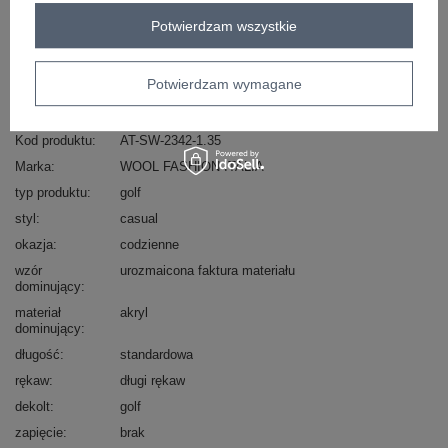
Zadzwoń
+48 601 547 740
Zadaj pytanie
Potwierdzam wszystkie
skład materiału : 53% akryl, 29% poliester, 18%
poliamid
Potwierdzam wymagane
sposób prania : pranie ręczne
Kod produktu
AT-SW-2342-1.35
Marka
WOOL FASHION ITALIA
typ produktu
golf
styl
casual
okazja
codzienne
wzór
urozmaicona faktura materiału
dominujący
materiał
akryl
dominujący
długość
standardowa
rękaw
długi rękaw
dekolt
golf
zapięcie
brak