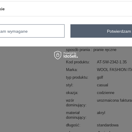
ZA
kie
Masz pytanie? Chętnie pomożem
Zadzwoń
+48 601 547 740
dzam wymagane
Potwierdzam 
skład materiału : 53% akryl, 29% polie
sposób prania : pranie ręczne
Kod produktu
AT-SW-2342-1.35
Marka
WOOL FASHION IT
typ produktu
golf
styl
casual
okazja
codzienne
wzór
urozmaicona faktura
dominujący
materiał
akryl
dominujący
długość
standardowa