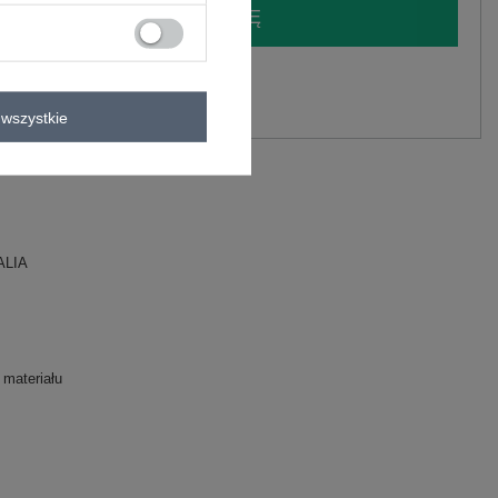
LOGUJ SIĘ I ZOBACZ CENĘ
y.
Zadaj pytanie
wszystkie
ster, 18% poliamid
ALIA
 materiału