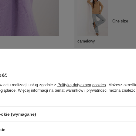
One size
camelowy
ość
One size
w celu realizacji usług zgodnie z
Polityką dotyczącą cookies
. Możesz określi
eglądarce. Więcej informacji na temat warunków i prywatności można znaleźć
beżowy
cookie (wymagane)
kie