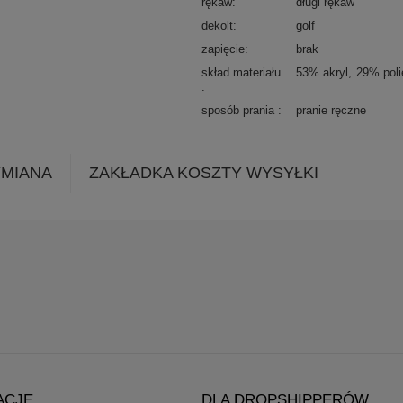
rękaw
długi rękaw
dekolt
golf
zapięcie
brak
skład materiału
53% akryl
29% poli
sposób prania
pranie ręczne
YMIANA
ZAKŁADKA KOSZTY WYSYŁKI
ACJE
DLA DROPSHIPPERÓW