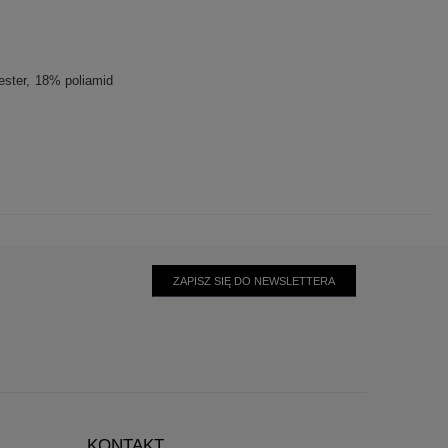
ester
18% poliamid
ZAPISZ SIĘ DO NEWSLETTERA
KONTAKT