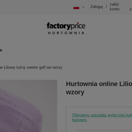
załóż
Zaloguj
/
konto
z
a
ne Liliowy luźny sweter golf we wzory
Hurtownia online Lili
wzory
Oferujemy sprzedaż wyłącznie hu
hurtowni.