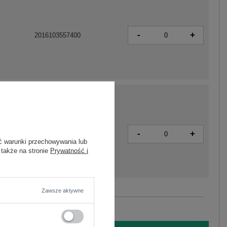
-
+
2016103557400
-
+
2016103557837
ć warunki przechowywania lub
 także na stronie
Prywatność i
Zawsze aktywne
Zobacz wszystkie kolory (+12)