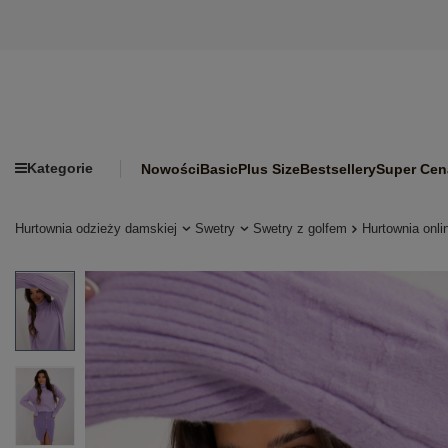
Kategorie
Nowości
Basic
Plus Size
Bestsellery
Super Cen
Hurtownia odzieży damskiej
Swetry
Swetry z golfem
Hurtownia onli