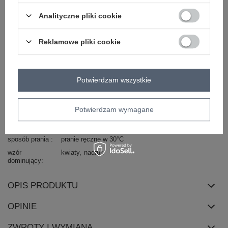
Masz pytanie? Chętnie pomożemy.
Analityczne pliki cookie
Zadzwoń
+48 601 547 740
Zadaj pytanie
Reklamowe pliki cookie
skład materiału : 100% bawełna
sposób prania : pranie ręczne w 30°C
Potwierdzam wszystkie
Kod produktu
AT-PO-180301.84
materiał
bawełna
dominujący
Potwierdzam wymagane
skład materiału
100% bawełna
sposób prania
pranie ręczne w 30°C
wzór
kwiaty
nadruk
dominujący
OPIS PRODUKTU
OPINIE
ZWROTY I WYMIANA