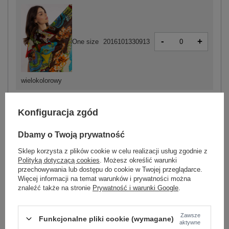
-
+
One size
2016101330913
wielokolorowy
Konfiguracja zgód
Dbamy o Twoją prywatność
-
+
One size
2016101330890
Sklep korzysta z plików cookie w celu realizacji usług zgodnie z
Polityką dotyczącą cookies
. Możesz określić warunki
przechowywania lub dostępu do cookie w Twojej przeglądarce.
ciemny brązowy
Więcej informacji na temat warunków i prywatności można
znaleźć także na stronie
Prywatność i warunki Google
.
ZALOGUJ SIĘ I ZOBACZ CENĘ
Zawsze
Funkcjonalne pliki cookie (wymagane)
aktywne